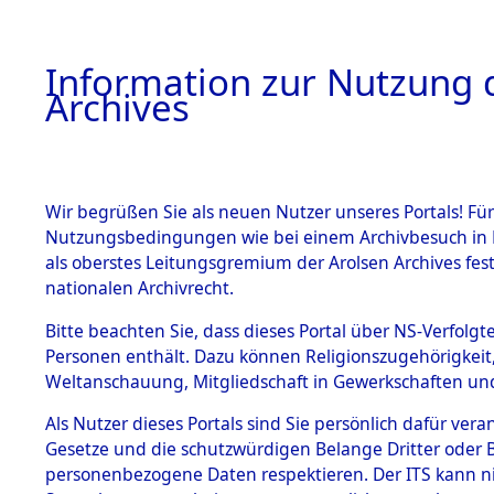
Information zur Nutzung d
Archives
HOME
BESTANDSBESCHREIBUNG
ARCHIVAL
Wir begrüßen Sie als neuen Nutzer unseres Portals! Für
Nutzungsbedingungen wie bei einem Archivbesuch in B
als oberstes Leitungsgremium der Arolsen Archives f
nationalen Archivrecht.
BESTÄNDE
Bitte beachten Sie, dass dieses Portal über NS-Verfolgte
Bayern
→
Personen enthält. Dazu können Religionszugehörigkeit,
Weltanschauung, Mitgliedschaft in Gewerkschaften und 
1.
0071 (101
Inhaftierungsdoku
mente
Als Nutzer dieses Portals sind Sie persönlich dafür vera
Gesetze und die schutzwürdigen Belange Dritter oder B
5. Verschiedenes
personenbezogene Daten respektieren. Der ITS kann nic
5.3