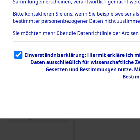
Sammlungen erscheinen, verantwortlich gemacht wer
Todesmärsche
5.3.1 Alliierte
Bitte
kontaktieren
Sie uns, wenn Sie beispielsweiser al
Erhebungen
bestimmter personenbezogener Daten nicht zustimme
zu
Todesmärsch
en
Sie möchten mehr über die Datenrichtlinie der Arolsen
5.3.2
Versuchte
Identifizierun
Einverständniserklärung: Hiermit erkläre ich 
g
Daten ausschließlich für wissenschaftliche
5.3.3
Todesmärsch
Gesetzen und Bestimmungen nutze. Mir
e /
Bestim
Identifikation
unbekannter
Toter
Einen Kommentar schr
5.3.5
Grabermittlu
ng /
Friedhofsplän
e