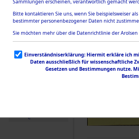
Sammlungen erscheinen, verantwortlich gemacht wer
Todesmärsche
5.3.1 Alliierte
Bitte
kontaktieren
Sie uns, wenn Sie beispielsweiser al
Erhebungen
bestimmter personenbezogener Daten nicht zustimme
zu
Todesmärsch
en
Sie möchten mehr über die Datenrichtlinie der Arolsen
5.3.2
Versuchte
Identifizierun
Einverständniserklärung: Hiermit erkläre ich 
g
Daten ausschließlich für wissenschaftliche
5.3.3
Todesmärsch
Gesetzen und Bestimmungen nutze. Mir
e /
Bestim
Identifikation
unbekannter
Toter
5.3.5
Grabermittlu
ng /
Friedhofsplän
e