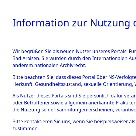
Information zur Nutzung d
Wir begrüßen Sie als neuen Nutzer unseres Portals! Fü
HOME
BESTANDSB
Bad Arolsen. Sie wurden durch den Internationalen Au
anderem nationalen Archivrecht.
BESTÄNDE
Bayern
→
Bitte beachten Sie, dass dieses Portal über NS-Verfolgt
Herkunft, Gesundheitszustand, sexuelle Orientierung, 
1.
Inhaftierungsdoku
Als Nutzer dieses Portals sind Sie persönlich dafür ver
mente
oder Betroffener sowie allgemein anerkannte Praktiken
5. Verschiedenes
die Nutzung seiner Sammlungen erscheinen, verantwo
5.3
Bitte
kontaktieren
Sie uns, wenn Sie beispielsweiser a
Todesmärsche
zustimmen.
5.3.1 Alliierte
Erhebungen