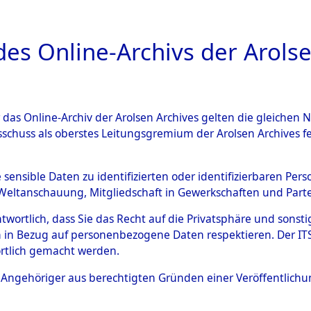
a
A
es Online-Archivs der Arolse
DIGITAL COLLEC
r das Online-Archiv der Arolsen Archives gelten die gleiche
ESCHREIBUNG
ARCHIVALE
ÜBERSICHT
BILD
sschuss als oberstes Leitungsgremium der Arolsen Archives 
Kreis Nördlingen
→
0030 (10
e sensible Daten zu identifizierten oder identifizierbaren Pe
Weltanschauung, Mitgliedschaft in Gewerkschaften und Partei
antwortlich, dass Sie das Recht auf die Privatsphäre und sons
0030 (101100257)
 in Bezug auf personenbezogene Daten respektieren. Der ITS k
rtlich gemacht werden.
ls Angehöriger aus berechtigten Gründen einer Veröffentlic
Übergeordnetes
Bayern
Dokument