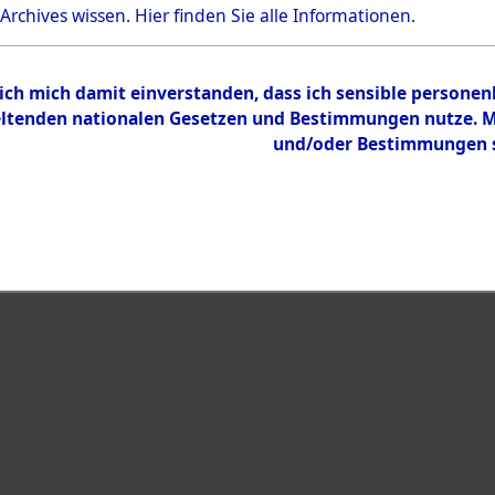
 Archives wissen.
Hier
finden Sie alle Informationen.
Inhalt
Zur Übersicht
 ich mich damit einverstanden, dass ich sensible persone
tenden nationalen Gesetzen und Bestimmungen nutze. Mir
und/oder Bestimmungen st
eiben →
0030 (101100257)