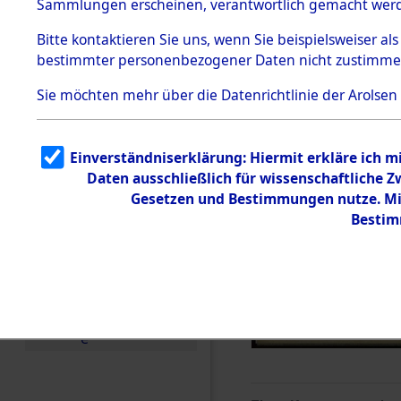
Sammlungen erscheinen, verantwortlich gemacht wer
Todesmärsche
5.3.1 Alliierte
Bitte
kontaktieren
Sie uns, wenn Sie beispielsweiser al
Erhebungen
bestimmter personenbezogener Daten nicht zustimme
zu
Todesmärsch
en
Sie möchten mehr über die Datenrichtlinie der Arolsen
5.3.2
Versuchte
Identifizierun
Einverständniserklärung: Hiermit erkläre ich 
g
Daten ausschließlich für wissenschaftliche
5.3.3
Todesmärsch
Gesetzen und Bestimmungen nutze. Mir
e /
Bestim
Identifikation
unbekannter
Toter
5.3.5
Grabermittlu
ng /
Friedhofsplän
e