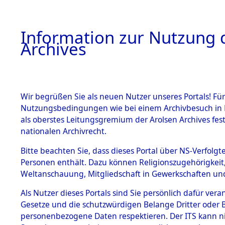
Information zur Nutzung d
Archives
HOME
BESTANDSBESCHREIBUNG
ARCHIVAL
Wir begrüßen Sie als neuen Nutzer unseres Portals! Für
Nutzungsbedingungen wie bei einem Archivbesuch in B
als oberstes Leitungsgremium der Arolsen Archives f
nationalen Archivrecht.
BESTÄNDE
Bitte beachten Sie, dass dieses Portal über NS-Verfolgte
Bayern
→
Personen enthält. Dazu können Religionszugehörigkeit,
Weltanschauung, Mitgliedschaft in Gewerkschaften und 
1.
0031 (101
Inhaftierungsdoku
mente
Als Nutzer dieses Portals sind Sie persönlich dafür vera
Gesetze und die schutzwürdigen Belange Dritter oder B
5. Verschiedenes
personenbezogene Daten respektieren. Der ITS kann nic
5.3