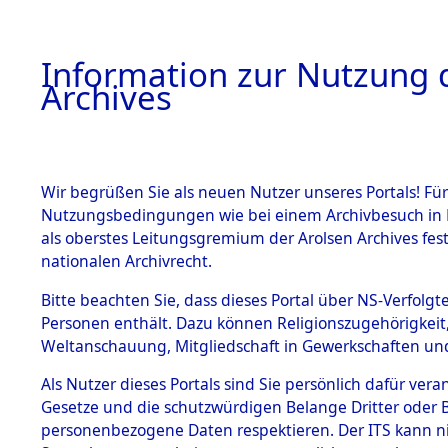
Information zur Nutzung d
Archives
HOME
BESTANDSBESCHREIBUNG
ARCHIVAL
Wir begrüßen Sie als neuen Nutzer unseres Portals! Für
Nutzungsbedingungen wie bei einem Archivbesuch in B
als oberstes Leitungsgremium der Arolsen Archives f
nationalen Archivrecht.
BESTÄNDE
Bitte beachten Sie, dass dieses Portal über NS-Verfolgte
Bayern
→
Personen enthält. Dazu können Religionszugehörigkeit,
Weltanschauung, Mitgliedschaft in Gewerkschaften und 
1.
(10110622
Inhaftierungsdoku
mente
Als Nutzer dieses Portals sind Sie persönlich dafür vera
Gesetze und die schutzwürdigen Belange Dritter oder B
5. Verschiedenes
personenbezogene Daten respektieren. Der ITS kann nic
5.3