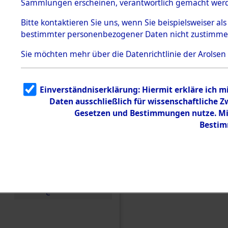
Sammlungen erscheinen, verantwortlich gemacht wer
Todesmärsche
5.3.1 Alliierte
Bitte
kontaktieren
Sie uns, wenn Sie beispielsweiser al
Erhebungen
bestimmter personenbezogener Daten nicht zustimme
zu
Todesmärsch
en
Sie möchten mehr über die Datenrichtlinie der Arolsen
5.3.2
Versuchte
Identifizierun
Einverständniserklärung: Hiermit erkläre ich 
g
Daten ausschließlich für wissenschaftliche
5.3.3
Todesmärsch
Gesetzen und Bestimmungen nutze. Mir
e /
Bestim
Identifikation
unbekannter
Toter
Einen Kommentar schr
5.3.5
Grabermittlu
ng /
Friedhofsplän
e