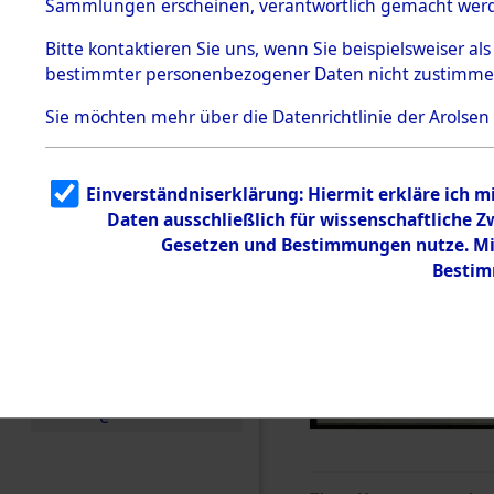
Sammlungen erscheinen, verantwortlich gemacht wer
Todesmärsche
5.3.1 Alliierte
Bitte
kontaktieren
Sie uns, wenn Sie beispielsweiser al
Erhebungen
bestimmter personenbezogener Daten nicht zustimme
zu
Todesmärsch
en
Sie möchten mehr über die Datenrichtlinie der Arolsen
5.3.2
Versuchte
Identifizierun
Einverständniserklärung: Hiermit erkläre ich 
g
Daten ausschließlich für wissenschaftliche
5.3.3
Todesmärsch
Gesetzen und Bestimmungen nutze. Mir
e /
Bestim
Identifikation
unbekannter
Toter
5.3.5
Grabermittlu
ng /
Friedhofsplän
e