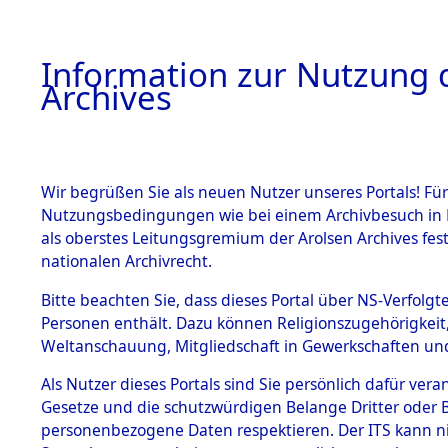
Information zur Nutzung d
Archives
HOME
BESTANDSBESCHREIBUNG
ARCHIVAL
Wir begrüßen Sie als neuen Nutzer unseres Portals! Für
Nutzungsbedingungen wie bei einem Archivbesuch in B
als oberstes Leitungsgremium der Arolsen Archives f
nationalen Archivrecht.
BESTÄNDE
Bitte beachten Sie, dass dieses Portal über NS-Verfolgte
Hessen
→
Personen enthält. Dazu können Religionszugehörigkeit,
Weltanschauung, Mitgliedschaft in Gewerkschaften und 
1.
0021 (101
Inhaftierungsdoku
mente
Als Nutzer dieses Portals sind Sie persönlich dafür vera
Gesetze und die schutzwürdigen Belange Dritter oder B
5. Verschiedenes
personenbezogene Daten respektieren. Der ITS kann nic
5.3