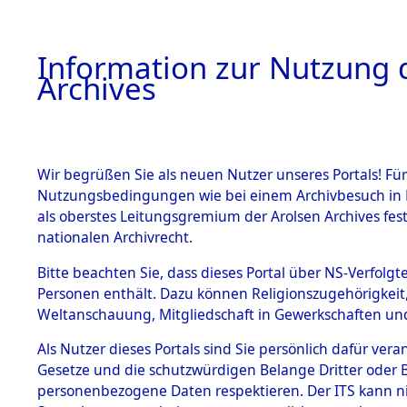
Information zur Nutzung d
Archives
HOME
BESTANDSBESCHREIBUNG
ARCHIVAL
Wir begrüßen Sie als neuen Nutzer unseres Portals! Für
Nutzungsbedingungen wie bei einem Archivbesuch in B
als oberstes Leitungsgremium der Arolsen Archives f
nationalen Archivrecht.
BESTÄNDE
Bitte beachten Sie, dass dieses Portal über NS-Verfolgte
Hessen
→
Personen enthält. Dazu können Religionszugehörigkeit,
Weltanschauung, Mitgliedschaft in Gewerkschaften und 
1.
0023 (101
Inhaftierungsdoku
mente
Als Nutzer dieses Portals sind Sie persönlich dafür vera
Gesetze und die schutzwürdigen Belange Dritter oder B
5. Verschiedenes
personenbezogene Daten respektieren. Der ITS kann nic
5.3