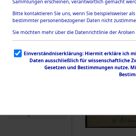
Sammlungen erscheinen, verantwortlich gemacht wer
Todesmärsche
5.3.1 Alliierte
Bitte
kontaktieren
Sie uns, wenn Sie beispielsweiser al
Erhebungen
bestimmter personenbezogener Daten nicht zustimme
zu
Todesmärsch
en
Sie möchten mehr über die Datenrichtlinie der Arolsen
5.3.2
Versuchte
Identifizierun
Einverständniserklärung: Hiermit erkläre ich 
g
Daten ausschließlich für wissenschaftliche
5.3.3
Todesmärsch
Gesetzen und Bestimmungen nutze. Mir
e /
Bestim
Identifikation
unbekannter
Toter
5.3.5
Grabermittlu
ng /
Friedhofsplän
e