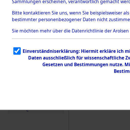
Sammlungen erscheinen, verantwortlich gemacht wer
Todesmärsche
5.3.1 Alliierte
Bitte
kontaktieren
Sie uns, wenn Sie beispielsweiser al
Erhebungen
bestimmter personenbezogener Daten nicht zustimme
zu
Todesmärsch
en
Sie möchten mehr über die Datenrichtlinie der Arolsen
5.3.2
Versuchte
Identifizierun
Einverständniserklärung: Hiermit erkläre ich 
g
Daten ausschließlich für wissenschaftliche
5.3.3
Todesmärsch
Gesetzen und Bestimmungen nutze. Mir
e /
Bestim
Identifikation
unbekannter
Toter
5.3.5
Einen Kommentar schr
Grabermittlu
ng /
Friedhofsplän
e