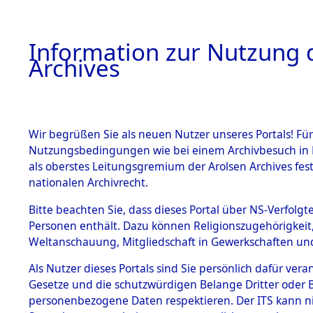
Information zur Nutzung d
Archives
HOME
BESTANDSBESCHREIBUNG
ARCHIVAL
Wir begrüßen Sie als neuen Nutzer unseres Portals! Für
Nutzungsbedingungen wie bei einem Archivbesuch in B
als oberstes Leitungsgremium der Arolsen Archives f
nationalen Archivrecht.
BESTÄNDE
Bitte beachten Sie, dass dieses Portal über NS-Verfolgte
Hessen
→
Personen enthält. Dazu können Religionszugehörigkeit,
Weltanschauung, Mitgliedschaft in Gewerkschaften und 
1.
→
0184 (1
Inhaftierungsdoku
mente
Als Nutzer dieses Portals sind Sie persönlich dafür vera
Gesetze und die schutzwürdigen Belange Dritter oder B
5. Verschiedenes
personenbezogene Daten respektieren. Der ITS kann nic
5.3