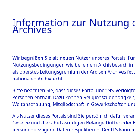
Information zur Nutzung d
Archives
HOME
BESTANDSBESCHREIBUNG
ARCHIVAL
Wir begrüßen Sie als neuen Nutzer unseres Portals! Für
Nutzungsbedingungen wie bei einem Archivbesuch in B
als oberstes Leitungsgremium der Arolsen Archives f
nationalen Archivrecht.
BESTÄNDE
Bitte beachten Sie, dass dieses Portal über NS-Verfolgte
Hessen
→
Personen enthält. Dazu können Religionszugehörigkeit,
Weltanschauung, Mitgliedschaft in Gewerkschaften und 
1.
(10110038
Inhaftierungsdoku
mente
Als Nutzer dieses Portals sind Sie persönlich dafür vera
Gesetze und die schutzwürdigen Belange Dritter oder B
5. Verschiedenes
personenbezogene Daten respektieren. Der ITS kann nic
5.3