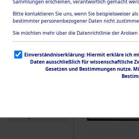
Sammlungen erscheinen, verantwortlich gemacht wer
Todesmärsche
5.3.1 Alliierte
Bitte
kontaktieren
Sie uns, wenn Sie beispielsweiser al
Erhebungen
bestimmter personenbezogener Daten nicht zustimme
zu
Todesmärsch
en
Sie möchten mehr über die Datenrichtlinie der Arolsen
5.3.2
Versuchte
Identifizierun
Einverständniserklärung: Hiermit erkläre ich 
g
Daten ausschließlich für wissenschaftliche
5.3.3
Todesmärsch
Gesetzen und Bestimmungen nutze. Mir
e /
Bestim
Identifikation
unbekannter
Toter
5.3.5
Grabermittlu
ng /
Friedhofsplän
e