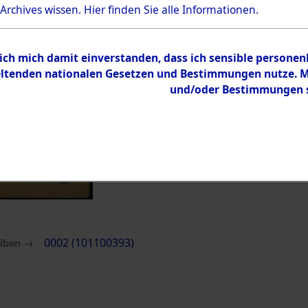
 Archives wissen.
Hier
finden Sie alle Informationen.
Inhalt
Zur Übersicht
 ich mich damit einverstanden, dass ich sensible persone
tenden nationalen Gesetzen und Bestimmungen nutze. Mir
und/oder Bestimmungen st
eiben →
0002 (101100393)