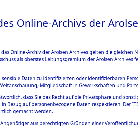
a
A
es Online-Archivs der Arolse
DIGITAL COLLEC
r das Online-Archiv der Arolsen Archives gelten die gleiche
ESCHREIBUNG
ARCHIVALE
ÜBERSICHT
BILD
sschuss als oberstes Leitungsgremium der Arolsen Archives 
hsen
→
Kreis Alfeld
→
0002 (
e sensible Daten zu identifizierten oder identifizierbaren Pe
Weltanschauung, Mitgliedschaft in Gewerkschaften und Partei
antwortlich, dass Sie das Recht auf die Privatsphäre und sons
0002 (101100393)
 in Bezug auf personenbezogene Daten respektieren. Der ITS k
rtlich gemacht werden.
ls Angehöriger aus berechtigten Gründen einer Veröffentlic
Übergeordnetes
Niedersach
Dokument