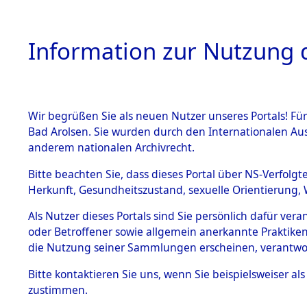
Information zur Nutzung d
Wir begrüßen Sie als neuen Nutzer unseres Portals! Fü
HOME
BESTANDSB
Bad Arolsen. Sie wurden durch den Internationalen Au
anderem nationalen Archivrecht.
BESTÄNDE
Niedersac
Bitte beachten Sie, dass dieses Portal über NS-Verfolgt
Herkunft, Gesundheitszustand, sexuelle Orientierung, 
1.
Inhaftierungsdoku
Als Nutzer dieses Portals sind Sie persönlich dafür ver
mente
oder Betroffener sowie allgemein anerkannte Praktiken
5. Verschiedenes
die Nutzung seiner Sammlungen erscheinen, verantwo
5.3
Bitte
kontaktieren
Sie uns, wenn Sie beispielsweiser a
Todesmärsche
zustimmen.
5.3.1 Alliierte
Erhebungen