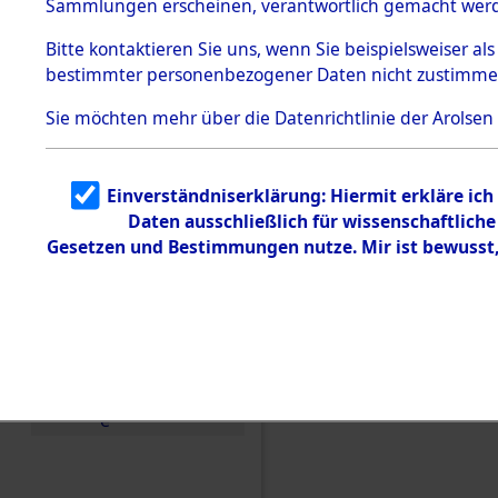
Sammlungen erscheinen, verantwortlich gemacht wer
Todesmärsche
5.3.1 Alliierte
Bitte
kontaktieren
Sie uns, wenn Sie beispielsweiser al
Erhebungen
bestimmter personenbezogener Daten nicht zustimme
zu
Todesmärsch
en
Sie möchten mehr über die Datenrichtlinie der Arolsen
5.3.2
Versuchte
Identifizierun
Einverständniserklärung: Hiermit erkläre ic
g
Daten ausschließlich für wissenschaftlic
5.3.3
Todesmärsch
Gesetzen und Bestimmungen nutze. Mir ist bewusst
e /
Identifikation
unbekannter
Toter
Einen Kommentar schr
5.3.5
Grabermittlu
ng /
Friedhofsplän
e