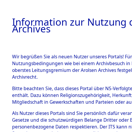
Information zur Nutzung d
Archives
HOME
BESTANDSBESCHREIBUNG
ARCHIVAL
Wir begrüßen Sie als neuen Nutzer unseres Portals! Für
Nutzungsbedingungen wie bei einem Archivbesuch in B
oberstes Leitungsgremium der Arolsen Archives festg
Archivrecht.
BESTÄNDE
Bitte beachten Sie, dass dieses Portal über NS-Verfolgte
Niedersac
enthält. Dazu können Religionszugehörigkeit, Herkunf
Mitgliedschaft in Gewerkschaften und Parteien oder auc
1.
0009 (101
Inhaftierungsdoku
mente
Als Nutzer dieses Portals sind Sie persönlich dafür vera
Gesetze und die schutzwürdigen Belange Dritter oder B
5. Verschiedenes
personenbezogene Daten respektieren. Der ITS kann nic
5.3