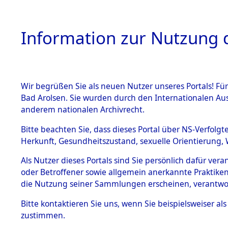
Information zur Nutzung d
Wir begrüßen Sie als neuen Nutzer unseres Portals! Fü
HOME
BESTANDSB
Bad Arolsen. Sie wurden durch den Internationalen Au
anderem nationalen Archivrecht.
BESTÄNDE
Niedersac
Bitte beachten Sie, dass dieses Portal über NS-Verfolgt
Herkunft, Gesundheitszustand, sexuelle Orientierung, 
1.
Inhaftierungsdoku
Als Nutzer dieses Portals sind Sie persönlich dafür ver
mente
oder Betroffener sowie allgemein anerkannte Praktiken
5. Verschiedenes
die Nutzung seiner Sammlungen erscheinen, verantwo
5.3
Bitte
kontaktieren
Sie uns, wenn Sie beispielsweiser a
Todesmärsche
zustimmen.
5.3.1 Alliierte
Erhebungen