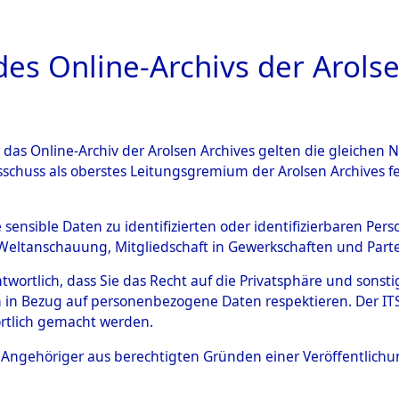
a
A
es Online-Archivs der Arolse
DIGITAL COLLEC
r das Online-Archiv der Arolsen Archives gelten die gleiche
ESCHREIBUNG
ARCHIVALE
ÜBERSICHT
BILD
sschuss als oberstes Leitungsgremium der Arolsen Archives 
hsen
→
Kreis Alfeld
→
0011 (
e sensible Daten zu identifizierten oder identifizierbaren Pe
Weltanschauung, Mitgliedschaft in Gewerkschaften und Partei
antwortlich, dass Sie das Recht auf die Privatsphäre und sons
0011 (101100402)
 in Bezug auf personenbezogene Daten respektieren. Der ITS k
rtlich gemacht werden.
ls Angehöriger aus berechtigten Gründen einer Veröffentlic
Übergeordnetes
Niedersach
Dokument