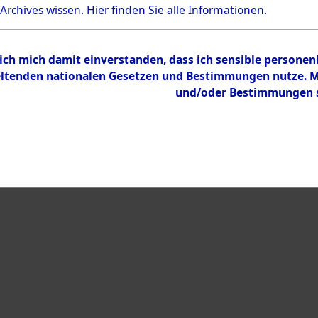
 Archives wissen.
Hier
finden Sie alle Informationen.
Inhalt
Zur Übersicht
 ich mich damit einverstanden, dass ich sensible persone
tenden nationalen Gesetzen und Bestimmungen nutze. Mir
und/oder Bestimmungen st
eiben →
0011 (101100402)