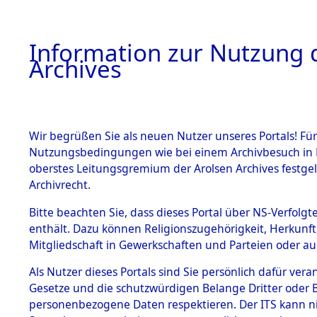
Information zur Nutzung d
Archives
HOME
BESTANDSBESCHREIBUNG
ARCHIVAL
Wir begrüßen Sie als neuen Nutzer unseres Portals! Für
Nutzungsbedingungen wie bei einem Archivbesuch in B
oberstes Leitungsgremium der Arolsen Archives festg
Archivrecht.
BESTÄNDE
Bitte beachten Sie, dass dieses Portal über NS-Verfolgte
Niedersac
enthält. Dazu können Religionszugehörigkeit, Herkunf
Mitgliedschaft in Gewerkschaften und Parteien oder auc
1.
0025 (101
Inhaftierungsdoku
mente
Als Nutzer dieses Portals sind Sie persönlich dafür vera
Gesetze und die schutzwürdigen Belange Dritter oder B
5. Verschiedenes
personenbezogene Daten respektieren. Der ITS kann nic
5.3