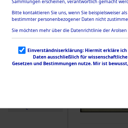
Sammlungen erscheinen, verantwortlich gemacht wer
Todesmärsche
5.3.1 Alliierte
Bitte
kontaktieren
Sie uns, wenn Sie beispielsweiser al
Erhebungen
bestimmter personenbezogener Daten nicht zustimme
zu
Todesmärsch
en
Sie möchten mehr über die Datenrichtlinie der Arolsen
5.3.2
Versuchte
Identifizierun
Einverständniserklärung: Hiermit erkläre ic
g
Daten ausschließlich für wissenschaftlic
5.3.3
Todesmärsch
Gesetzen und Bestimmungen nutze. Mir ist bewusst
e /
Identifikation
unbekannter
Toter
5.3.5
Grabermittlu
ng /
Friedhofsplän
e