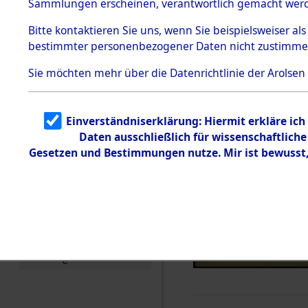
Sammlungen erscheinen, verantwortlich gemacht wer
Todesmärsche
5.3.1 Alliierte
Bitte
kontaktieren
Sie uns, wenn Sie beispielsweiser al
Erhebungen
bestimmter personenbezogener Daten nicht zustimme
zu
Todesmärsch
en
Sie möchten mehr über die Datenrichtlinie der Arolsen
5.3.2
Versuchte
Identifizierun
Einverständniserklärung: Hiermit erkläre ic
g
Daten ausschließlich für wissenschaftlic
5.3.3
Todesmärsch
Gesetzen und Bestimmungen nutze. Mir ist bewusst
e /
Identifikation
unbekannter
Toter
5.3.5
Grabermittlu
ng /
Friedhofsplän
e