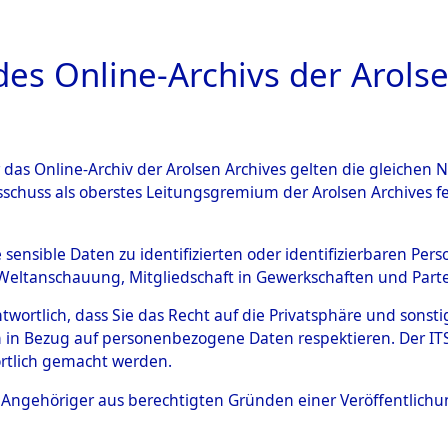
a
A
es Online-Archivs der Arolse
DIGITAL COLLEC
r das Online-Archiv der Arolsen Archives gelten die gleiche
ESCHREIBUNG
ARCHIVALE
ÜBERSICHT
BILD
sschuss als oberstes Leitungsgremium der Arolsen Archives 
hsen
→
Kreis Alfeld
→
0038 (
e sensible Daten zu identifizierten oder identifizierbaren Pe
Weltanschauung, Mitgliedschaft in Gewerkschaften und Partei
antwortlich, dass Sie das Recht auf die Privatsphäre und sons
0038 (101100429)
 in Bezug auf personenbezogene Daten respektieren. Der ITS k
rtlich gemacht werden.
ls Angehöriger aus berechtigten Gründen einer Veröffentlic
Übergeordnetes
Niedersach
Dokument