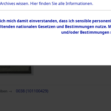
 Archives wissen.
Hier
finden Sie alle Informationen.
Inhalt
Zur Übersicht
 ich mich damit einverstanden, dass ich sensible persone
tenden nationalen Gesetzen und Bestimmungen nutze. Mir
und/oder Bestimmungen st
eiben →
0038 (101100429)