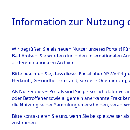
Information zur Nutzung d
Wir begrüßen Sie als neuen Nutzer unseres Portals! Fü
HOME
BESTANDSB
Bad Arolsen. Sie wurden durch den Internationalen Au
anderem nationalen Archivrecht.
BESTÄNDE
Niedersac
Bitte beachten Sie, dass dieses Portal über NS-Verfolgt
Herkunft, Gesundheitszustand, sexuelle Orientierung, 
1.
Inhaftierungsdoku
Als Nutzer dieses Portals sind Sie persönlich dafür ver
mente
oder Betroffener sowie allgemein anerkannte Praktiken
5. Verschiedenes
die Nutzung seiner Sammlungen erscheinen, verantwo
5.3
Bitte
kontaktieren
Sie uns, wenn Sie beispielsweiser a
Todesmärsche
zustimmen.
5.3.1 Alliierte
Erhebungen