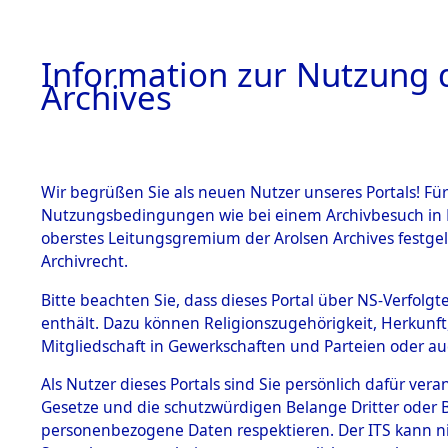
Information zur Nutzung d
Archives
HOME
BESTANDSBESCHREIBUNG
ARCHIVAL
Wir begrüßen Sie als neuen Nutzer unseres Portals! Für
Nutzungsbedingungen wie bei einem Archivbesuch in B
oberstes Leitungsgremium der Arolsen Archives festg
Archivrecht.
BESTÄNDE
Bitte beachten Sie, dass dieses Portal über NS-Verfolgte
Niedersac
enthält. Dazu können Religionszugehörigkeit, Herkunf
Mitgliedschaft in Gewerkschaften und Parteien oder auc
1.
0050 (101
Inhaftierungsdoku
mente
Als Nutzer dieses Portals sind Sie persönlich dafür vera
Gesetze und die schutzwürdigen Belange Dritter oder B
5. Verschiedenes
personenbezogene Daten respektieren. Der ITS kann nic
5.3