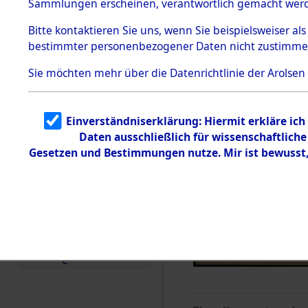
Sammlungen erscheinen, verantwortlich gemacht wer
Todesmärsche
5.3.1 Alliierte
Bitte
kontaktieren
Sie uns, wenn Sie beispielsweiser al
Erhebungen
bestimmter personenbezogener Daten nicht zustimme
zu
Todesmärsch
en
Sie möchten mehr über die Datenrichtlinie der Arolsen
5.3.2
Versuchte
Identifizierun
Einverständniserklärung: Hiermit erkläre ic
g
Daten ausschließlich für wissenschaftlic
5.3.3
Todesmärsch
Gesetzen und Bestimmungen nutze. Mir ist bewusst
e /
Identifikation
unbekannter
Toter
5.3.5
Grabermittlu
ng /
Friedhofsplän
e