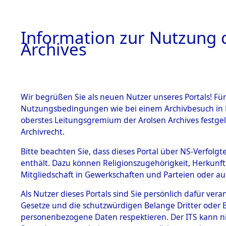
Information zur Nutzung d
Archives
HOME
BESTANDSBESCHREIBUNG
ARCHIVAL
Wir begrüßen Sie als neuen Nutzer unseres Portals! Für
Nutzungsbedingungen wie bei einem Archivbesuch in B
oberstes Leitungsgremium der Arolsen Archives festg
Archivrecht.
BESTÄNDE
Bitte beachten Sie, dass dieses Portal über NS-Verfolgte
Niedersac
enthält. Dazu können Religionszugehörigkeit, Herkunf
Mitgliedschaft in Gewerkschaften und Parteien oder auc
1.
0094 (101
Inhaftierungsdoku
mente
Als Nutzer dieses Portals sind Sie persönlich dafür vera
Gesetze und die schutzwürdigen Belange Dritter oder B
5. Verschiedenes
personenbezogene Daten respektieren. Der ITS kann nic
5.3