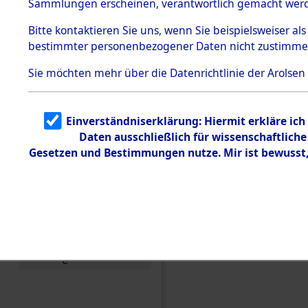
Sammlungen erscheinen, verantwortlich gemacht wer
Todesmärsche
5.3.1 Alliierte
Bitte
kontaktieren
Sie uns, wenn Sie beispielsweiser al
Erhebungen
bestimmter personenbezogener Daten nicht zustimme
zu
Todesmärsch
en
Sie möchten mehr über die Datenrichtlinie der Arolsen
5.3.2
Versuchte
Identifizierun
Einverständniserklärung: Hiermit erkläre ic
g
Daten ausschließlich für wissenschaftlic
5.3.3
Todesmärsch
Gesetzen und Bestimmungen nutze. Mir ist bewusst
e /
Identifikation
unbekannter
Toter
Einen Kommentar schr
5.3.5
Grabermittlu
ng /
Friedhofsplän
e