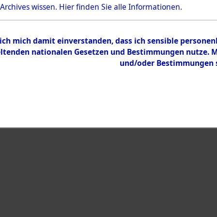
 Archives wissen.
Hier
finden Sie alle Informationen.
Inhalt
Zur Übersicht
 ich mich damit einverstanden, dass ich sensible persone
tenden nationalen Gesetzen und Bestimmungen nutze. Mir
und/oder Bestimmungen st
eiben →
0163 (101100554)