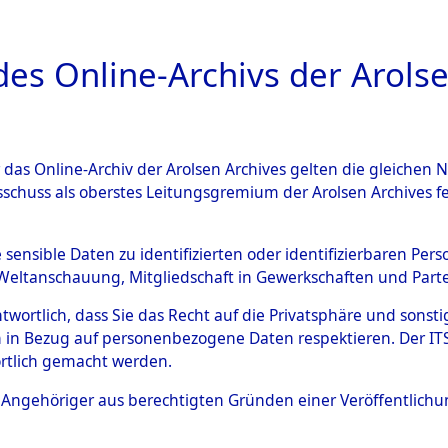
a
A
es Online-Archivs der Arolse
DIGITAL COLLEC
r das Online-Archiv der Arolsen Archives gelten die gleiche
ESCHREIBUNG
ARCHIVALE
ÜBERSICHT
BILD
sschuss als oberstes Leitungsgremium der Arolsen Archives 
hsen
→
Kreis Bersenbrück
e sensible Daten zu identifizierten oder identifizierbaren Pe
Weltanschauung, Mitgliedschaft in Gewerkschaften und Partei
antwortlich, dass Sie das Recht auf die Privatsphäre und sons
0163 (101100554)
 in Bezug auf personenbezogene Daten respektieren. Der ITS k
rtlich gemacht werden.
ls Angehöriger aus berechtigten Gründen einer Veröffentlic
Übergeordnetes
Niedersach
Dokument