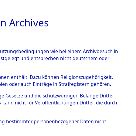
n Archives
TIONS ONLINE
n Nutzungsbedingungen wie bei einem Archivbesuch in
festgelegt und entsprechen nicht deutschem oder
→
0163 (101100554)
rsonen enthält. Dazu können Religionszugehörigkeit,
en oder auch Einträge in Strafregistern gehören.
tige Gesetze und die schutzwürdigen Belange Dritter
ann nicht für Veröffentlichungen Dritter, die durch
hung bestimmter personenbezogener Daten nicht
sen