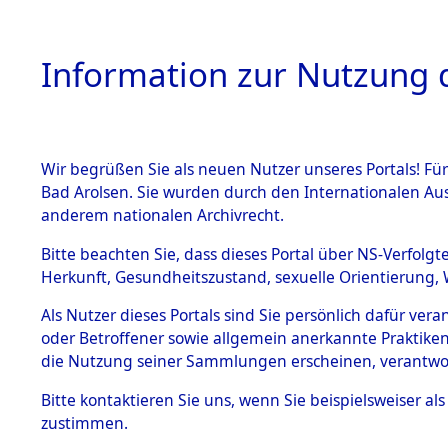
Information zur Nutzung d
Wir begrüßen Sie als neuen Nutzer unseres Portals! Fü
HOME
BESTANDSB
Bad Arolsen. Sie wurden durch den Internationalen Au
anderem nationalen Archivrecht.
BESTÄNDE
Niedersac
Bitte beachten Sie, dass dieses Portal über NS-Verfolgt
Herkunft, Gesundheitszustand, sexuelle Orientierung, 
1.
Inhaftierungsdoku
Als Nutzer dieses Portals sind Sie persönlich dafür ver
mente
oder Betroffener sowie allgemein anerkannte Praktiken
5. Verschiedenes
die Nutzung seiner Sammlungen erscheinen, verantwo
5.3
Bitte
kontaktieren
Sie uns, wenn Sie beispielsweiser a
Todesmärsche
zustimmen.
5.3.1 Alliierte
Erhebungen