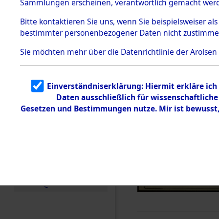
Sammlungen erscheinen, verantwortlich gemacht wer
Todesmärsche
5.3.1 Alliierte
Bitte
kontaktieren
Sie uns, wenn Sie beispielsweiser al
Erhebungen
bestimmter personenbezogener Daten nicht zustimme
zu
Todesmärsch
en
Sie möchten mehr über die Datenrichtlinie der Arolsen
5.3.2
Versuchte
Identifizierun
Einverständniserklärung: Hiermit erkläre ic
g
Daten ausschließlich für wissenschaftlic
5.3.3
Todesmärsch
Gesetzen und Bestimmungen nutze. Mir ist bewusst
e /
Identifikation
unbekannter
Toter
5.3.5
Grabermittlu
ng /
Friedhofsplän
e