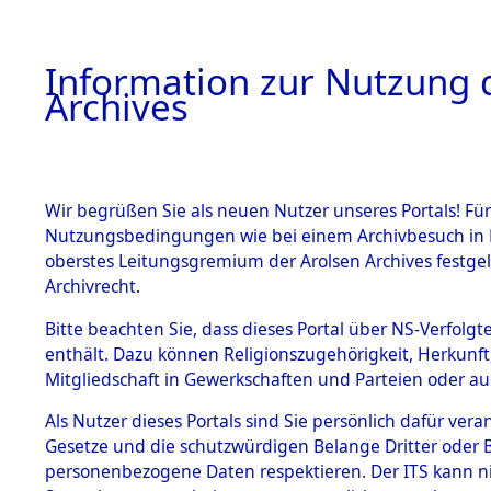
Information zur Nutzung d
Archives
HOME
BESTANDSBESCHREIBUNG
ARCHIVAL
Wir begrüßen Sie als neuen Nutzer unseres Portals! Für
Nutzungsbedingungen wie bei einem Archivbesuch in B
oberstes Leitungsgremium der Arolsen Archives festg
Archivrecht.
BESTÄNDE
Bitte beachten Sie, dass dieses Portal über NS-Verfolgte
Niedersac
enthält. Dazu können Religionszugehörigkeit, Herkunf
Mitgliedschaft in Gewerkschaften und Parteien oder auc
1.
→
0007 (1
Inhaftierungsdoku
mente
Als Nutzer dieses Portals sind Sie persönlich dafür vera
Gesetze und die schutzwürdigen Belange Dritter oder B
5. Verschiedenes
personenbezogene Daten respektieren. Der ITS kann nic
5.3