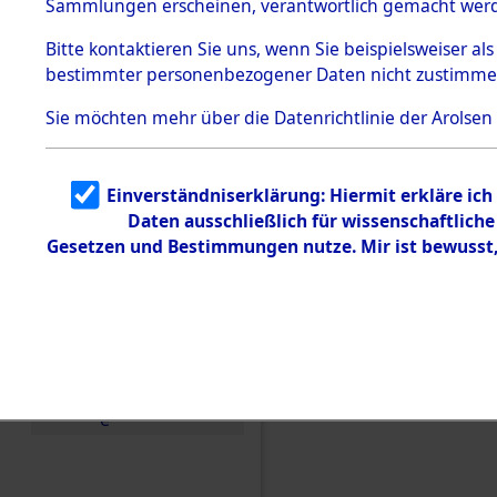
Sammlungen erscheinen, verantwortlich gemacht wer
Todesmärsche
5.3.1 Alliierte
Bitte
kontaktieren
Sie uns, wenn Sie beispielsweiser al
Erhebungen
bestimmter personenbezogener Daten nicht zustimme
zu
Todesmärsch
en
Sie möchten mehr über die Datenrichtlinie der Arolsen
5.3.2
Versuchte
Identifizierun
Einverständniserklärung: Hiermit erkläre ic
g
Daten ausschließlich für wissenschaftlic
5.3.3
Todesmärsch
Gesetzen und Bestimmungen nutze. Mir ist bewusst
e /
Identifikation
unbekannter
Toter
5.3.5
Einen Kommentar schr
Grabermittlu
ng /
Friedhofsplän
e