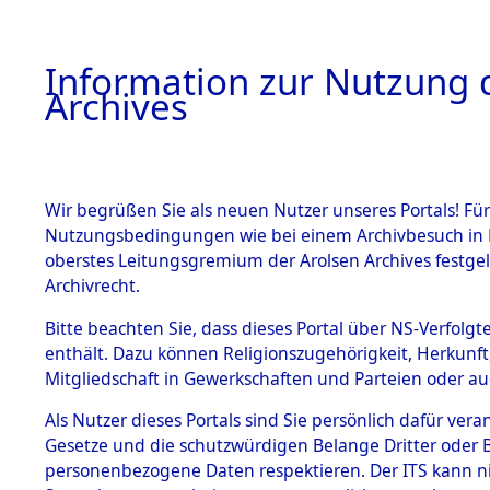
Information zur Nutzung d
Archives
HOME
BESTANDSBESCHREIBUNG
ARCHIVAL
Wir begrüßen Sie als neuen Nutzer unseres Portals! Für
Nutzungsbedingungen wie bei einem Archivbesuch in B
oberstes Leitungsgremium der Arolsen Archives festg
Archivrecht.
BESTÄNDE
Bitte beachten Sie, dass dieses Portal über NS-Verfolgte
Niedersac
enthält. Dazu können Religionszugehörigkeit, Herkunf
Mitgliedschaft in Gewerkschaften und Parteien oder auc
1.
→
0007 (1
Inhaftierungsdoku
mente
Als Nutzer dieses Portals sind Sie persönlich dafür vera
Gesetze und die schutzwürdigen Belange Dritter oder B
5. Verschiedenes
personenbezogene Daten respektieren. Der ITS kann nic
5.3