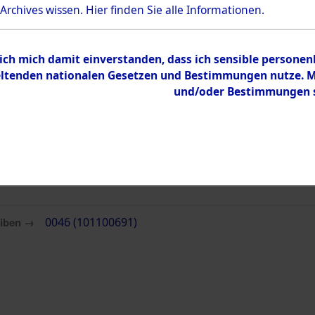
 Archives wissen.
Hier
finden Sie alle Informationen.
Inhalt
Zur Übersicht
 ich mich damit einverstanden, dass ich sensible persone
tenden nationalen Gesetzen und Bestimmungen nutze. Mir
und/oder Bestimmungen st
eiben →
0046 (101100691)