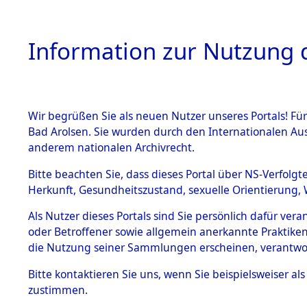
Information zur Nutzung d
Wir begrüßen Sie als neuen Nutzer unseres Portals! Fü
HOME
BESTANDSB
Bad Arolsen. Sie wurden durch den Internationalen Au
anderem nationalen Archivrecht.
BESTÄNDE
Niedersac
Bitte beachten Sie, dass dieses Portal über NS-Verfolgt
Herkunft, Gesundheitszustand, sexuelle Orientierung, 
1.
Inhaftierungsdoku
Als Nutzer dieses Portals sind Sie persönlich dafür ver
mente
oder Betroffener sowie allgemein anerkannte Praktiken
5. Verschiedenes
die Nutzung seiner Sammlungen erscheinen, verantwo
5.3
Bitte
kontaktieren
Sie uns, wenn Sie beispielsweiser a
Todesmärsche
zustimmen.
5.3.1 Alliierte
Erhebungen