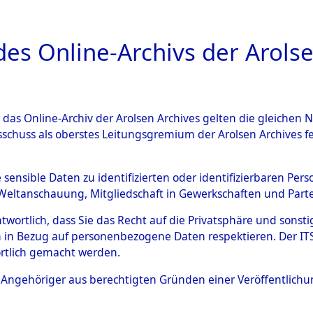
a
A
es Online-Archivs der Arolse
DIGITAL COLLEC
r das Online-Archiv der Arolsen Archives gelten die gleiche
ESCHREIBUNG
ARCHIVALE
ÜBERSICHT
BILD
sschuss als oberstes Leitungsgremium der Arolsen Archives 
hsen
→
Kreis Burgdorf
→
004
e sensible Daten zu identifizierten oder identifizierbaren Pe
Weltanschauung, Mitgliedschaft in Gewerkschaften und Partei
antwortlich, dass Sie das Recht auf die Privatsphäre und sons
0046 (101100691)
 in Bezug auf personenbezogene Daten respektieren. Der ITS k
rtlich gemacht werden.
ls Angehöriger aus berechtigten Gründen einer Veröffentlic
Übergeordnetes
Niedersach
Dokument