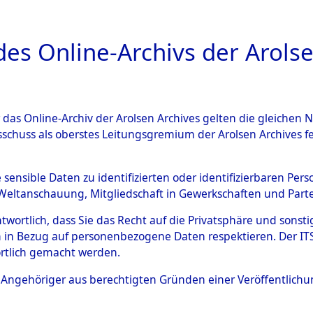
a
A
es Online-Archivs der Arolse
DIGITAL COLLEC
r das Online-Archiv der Arolsen Archives gelten die gleiche
ESCHREIBUNG
ARCHIVALE
ÜBERSICHT
BILD
sschuss als oberstes Leitungsgremium der Arolsen Archives 
hsen
→
Kreis Celle
→
0083 (
e sensible Daten zu identifizierten oder identifizierbaren Pe
Weltanschauung, Mitgliedschaft in Gewerkschaften und Partei
antwortlich, dass Sie das Recht auf die Privatsphäre und sons
0083 (101100728)
 in Bezug auf personenbezogene Daten respektieren. Der ITS k
rtlich gemacht werden.
ls Angehöriger aus berechtigten Gründen einer Veröffentlic
Übergeordnetes
Niedersach
Dokument