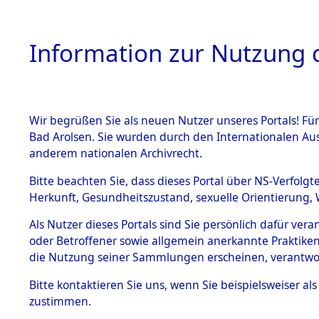
Information zur Nutzung d
Wir begrüßen Sie als neuen Nutzer unseres Portals! Fü
HOME
BESTANDSB
Bad Arolsen. Sie wurden durch den Internationalen Au
anderem nationalen Archivrecht.
BESTÄNDE
Niedersac
Bitte beachten Sie, dass dieses Portal über NS-Verfolgt
Herkunft, Gesundheitszustand, sexuelle Orientierung, 
1.
Inhaftierungsdoku
Als Nutzer dieses Portals sind Sie persönlich dafür ver
mente
oder Betroffener sowie allgemein anerkannte Praktiken
5. Verschiedenes
die Nutzung seiner Sammlungen erscheinen, verantwo
5.3
Bitte
kontaktieren
Sie uns, wenn Sie beispielsweiser a
Todesmärsche
zustimmen.
5.3.1 Alliierte
Erhebungen