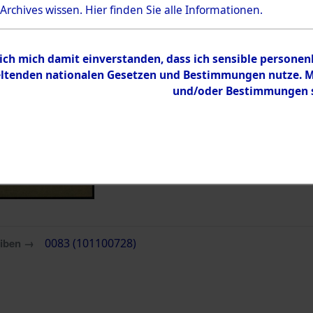
 Archives wissen.
Hier
finden Sie alle Informationen.
Inhalt
Zur Übersicht
 ich mich damit einverstanden, dass ich sensible persone
tenden nationalen Gesetzen und Bestimmungen nutze. Mir
und/oder Bestimmungen st
eiben →
0083 (101100728)