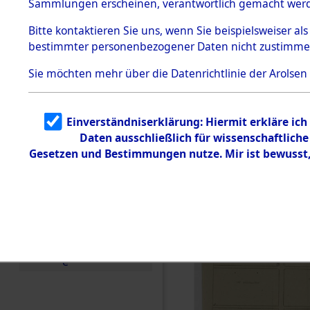
Sammlungen erscheinen, verantwortlich gemacht wer
Todesmärsche
5.3.1 Alliierte
Bitte
kontaktieren
Sie uns, wenn Sie beispielsweiser al
Erhebungen
bestimmter personenbezogener Daten nicht zustimme
zu
Todesmärsch
en
Sie möchten mehr über die Datenrichtlinie der Arolsen
5.3.2
Versuchte
Identifizierun
Einverständniserklärung: Hiermit erkläre ic
g
Daten ausschließlich für wissenschaftlic
5.3.3
Todesmärsch
Gesetzen und Bestimmungen nutze. Mir ist bewusst
e /
Identifikation
unbekannter
Toter
5.3.5
Grabermittlu
ng /
Friedhofsplän
e