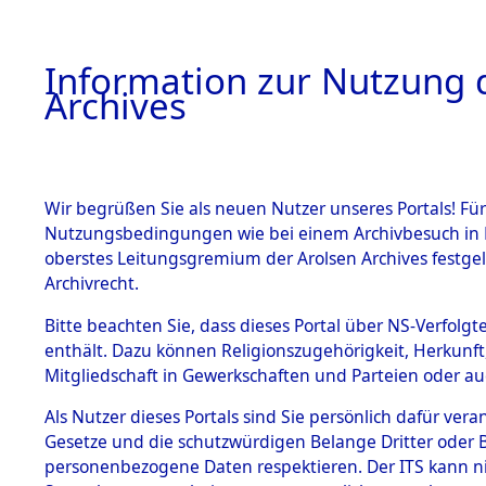
Information zur Nutzung d
Archives
HOME
BESTANDSBESCHREIBUNG
ARCHIVAL
Wir begrüßen Sie als neuen Nutzer unseres Portals! Für
Nutzungsbedingungen wie bei einem Archivbesuch in B
oberstes Leitungsgremium der Arolsen Archives festg
Archivrecht.
BESTÄNDE
Bitte beachten Sie, dass dieses Portal über NS-Verfolgte
Niedersac
enthält. Dazu können Religionszugehörigkeit, Herkunf
Mitgliedschaft in Gewerkschaften und Parteien oder auc
1.
(10110073
Inhaftierungsdoku
mente
Als Nutzer dieses Portals sind Sie persönlich dafür vera
Gesetze und die schutzwürdigen Belange Dritter oder B
5. Verschiedenes
personenbezogene Daten respektieren. Der ITS kann nic
5.3