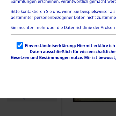
Sammlungen erscheinen, verantwortlich gemacht wer
Todesmärsche
5.3.1 Alliierte
Bitte
kontaktieren
Sie uns, wenn Sie beispielsweiser al
Erhebungen
bestimmter personenbezogener Daten nicht zustimme
zu
Todesmärsch
en
Sie möchten mehr über die Datenrichtlinie der Arolsen
5.3.2
Versuchte
Identifizierun
Einverständniserklärung: Hiermit erkläre ic
g
Daten ausschließlich für wissenschaftlic
5.3.3
Todesmärsch
Gesetzen und Bestimmungen nutze. Mir ist bewusst
e /
Identifikation
unbekannter
Toter
5.3.5
Grabermittlu
ng /
Friedhofsplän
e