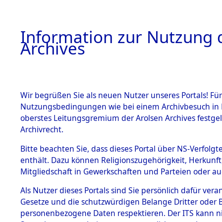
Information zur Nutzung d
Archives
HOME
BESTANDSBESCHREIBUNG
ARCHIVAL
Wir begrüßen Sie als neuen Nutzer unseres Portals! Für
Nutzungsbedingungen wie bei einem Archivbesuch in B
oberstes Leitungsgremium der Arolsen Archives festg
Archivrecht.
BESTÄNDE
Bitte beachten Sie, dass dieses Portal über NS-Verfolgte
Niedersac
enthält. Dazu können Religionszugehörigkeit, Herkunf
Mitgliedschaft in Gewerkschaften und Parteien oder auc
1.
→
0100 (1
Inhaftierungsdoku
mente
Als Nutzer dieses Portals sind Sie persönlich dafür vera
Gesetze und die schutzwürdigen Belange Dritter oder B
5. Verschiedenes
personenbezogene Daten respektieren. Der ITS kann nic
5.3