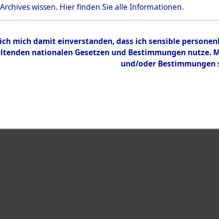
 Archives wissen.
Hier
finden Sie alle Informationen.
Inhalt
Zur Übersicht
 ich mich damit einverstanden, dass ich sensible persone
tenden nationalen Gesetzen und Bestimmungen nutze. Mir
und/oder Bestimmungen st
eiben →
0108 (101100753)