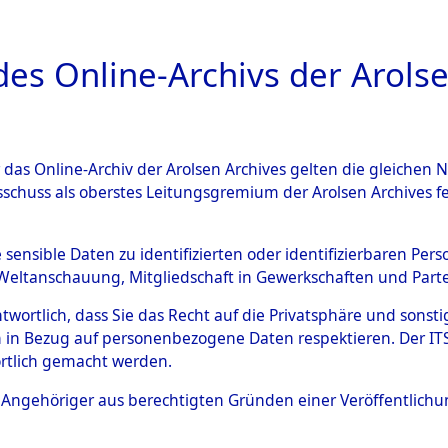
a
A
es Online-Archivs der Arolse
DIGITAL COLLEC
r das Online-Archiv der Arolsen Archives gelten die gleiche
ESCHREIBUNG
ARCHIVALE
ÜBERSICHT
BILD
sschuss als oberstes Leitungsgremium der Arolsen Archives 
hsen
→
Kreis Cloppenburg
e sensible Daten zu identifizierten oder identifizierbaren Pe
Weltanschauung, Mitgliedschaft in Gewerkschaften und Partei
antwortlich, dass Sie das Recht auf die Privatsphäre und sons
0108 (101100753)
 in Bezug auf personenbezogene Daten respektieren. Der ITS k
rtlich gemacht werden.
ls Angehöriger aus berechtigten Gründen einer Veröffentlic
Übergeordnetes
Niedersach
Dokument