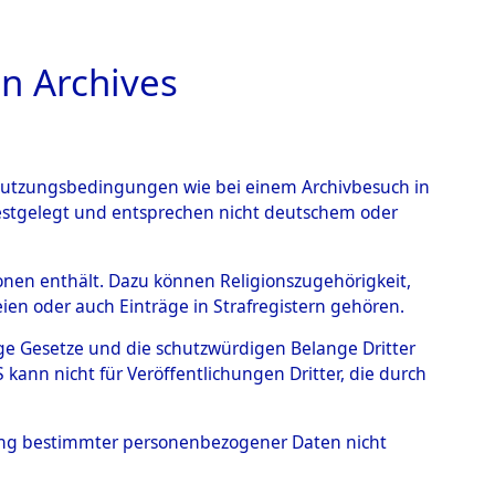
n Archives
TIONS ONLINE
n Nutzungsbedingungen wie bei einem Archivbesuch in
festgelegt und entsprechen nicht deutschem oder
→
0108 (101100753)
rsonen enthält. Dazu können Religionszugehörigkeit,
en oder auch Einträge in Strafregistern gehören.
tige Gesetze und die schutzwürdigen Belange Dritter
ann nicht für Veröffentlichungen Dritter, die durch
hung bestimmter personenbezogener Daten nicht
sen