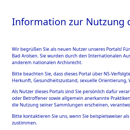
Information zur Nutzung d
Wir begrüßen Sie als neuen Nutzer unseres Portals! Fü
HOME
BESTANDSB
Bad Arolsen. Sie wurden durch den Internationalen Au
anderem nationalen Archivrecht.
BESTÄNDE
Niedersac
Bitte beachten Sie, dass dieses Portal über NS-Verfolgt
Herkunft, Gesundheitszustand, sexuelle Orientierung, 
1.
Inhaftierungsdoku
Als Nutzer dieses Portals sind Sie persönlich dafür ver
mente
oder Betroffener sowie allgemein anerkannte Praktiken
5. Verschiedenes
die Nutzung seiner Sammlungen erscheinen, verantwo
5.3
Bitte
kontaktieren
Sie uns, wenn Sie beispielsweiser a
Todesmärsche
zustimmen.
5.3.1 Alliierte
Erhebungen