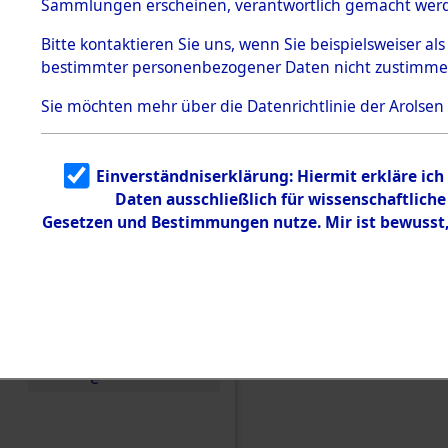
Sammlungen erscheinen, verantwortlich gemacht wer
Todesmärsche
5.3.1 Alliierte
Bitte
kontaktieren
Sie uns, wenn Sie beispielsweiser al
Erhebungen
bestimmter personenbezogener Daten nicht zustimme
zu
Todesmärsch
en
Sie möchten mehr über die Datenrichtlinie der Arolsen
5.3.2
Versuchte
Identifizierun
Einverständniserklärung: Hiermit erkläre ic
g
Daten ausschließlich für wissenschaftlic
5.3.3
Todesmärsch
Gesetzen und Bestimmungen nutze. Mir ist bewusst
e /
Identifikation
unbekannter
Toter
5.3.5
Einen Kommentar schr
Grabermittlu
ng /
Friedhofsplän
e