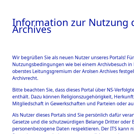
Information zur Nutzung d
Archives
HOME
BESTANDSBESCHREIBUNG
ARCHIVAL
Wir begrüßen Sie als neuen Nutzer unseres Portals! Für
Nutzungsbedingungen wie bei einem Archivbesuch in B
oberstes Leitungsgremium der Arolsen Archives festg
Archivrecht.
BESTÄNDE
Bitte beachten Sie, dass dieses Portal über NS-Verfolgte
Niedersac
enthält. Dazu können Religionszugehörigkeit, Herkunf
Mitgliedschaft in Gewerkschaften und Parteien oder auc
1.
→
0137 (1
Inhaftierungsdoku
mente
Als Nutzer dieses Portals sind Sie persönlich dafür vera
Gesetze und die schutzwürdigen Belange Dritter oder B
5. Verschiedenes
personenbezogene Daten respektieren. Der ITS kann nic
5.3