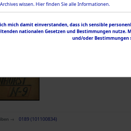
 Archives wissen.
Hier
finden Sie alle Informationen.
Inhalt
Zur Übersicht
 ich mich damit einverstanden, dass ich sensible persone
tenden nationalen Gesetzen und Bestimmungen nutze. Mir
und/oder Bestimmungen st
eiben →
0189 (101100834)