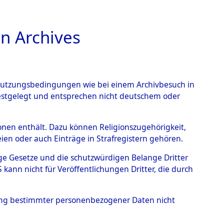
n Archives
TIONS ONLINE
n Nutzungsbedingungen wie bei einem Archivbesuch in
festgelegt und entsprechen nicht deutschem oder
rst
→
0189 (101100834)
rsonen enthält. Dazu können Religionszugehörigkeit,
en oder auch Einträge in Strafregistern gehören.
tige Gesetze und die schutzwürdigen Belange Dritter
ann nicht für Veröffentlichungen Dritter, die durch
hung bestimmter personenbezogener Daten nicht
sen