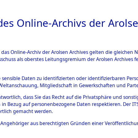
a
A
es Online-Archivs der Arolse
DIGITAL COLLEC
r das Online-Archiv der Arolsen Archives gelten die gleiche
ESCHREIBUNG
ARCHIVALE
ÜBERSICHT
BILD
sschuss als oberstes Leitungsgremium der Arolsen Archives 
hsen
→
Stadtkreis Delmenho
e sensible Daten zu identifizierten oder identifizierbaren Pe
Weltanschauung, Mitgliedschaft in Gewerkschaften und Partei
antwortlich, dass Sie das Recht auf die Privatsphäre und sons
0189 (101100834)
 in Bezug auf personenbezogene Daten respektieren. Der ITS k
rtlich gemacht werden.
ls Angehöriger aus berechtigten Gründen einer Veröffentlic
Übergeordnetes
Niedersach
Dokument