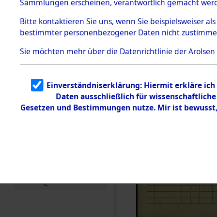
Sammlungen erscheinen, verantwortlich gemacht wer
Todesmärsche
5.3.1 Alliierte
Bitte
kontaktieren
Sie uns, wenn Sie beispielsweiser al
Erhebungen
bestimmter personenbezogener Daten nicht zustimme
zu
Todesmärsch
en
Sie möchten mehr über die Datenrichtlinie der Arolsen
5.3.2
Versuchte
Identifizierun
Einverständniserklärung: Hiermit erkläre ic
g
Daten ausschließlich für wissenschaftlic
5.3.3
Todesmärsch
Gesetzen und Bestimmungen nutze. Mir ist bewusst
e /
Identifikation
unbekannter
Toter
5.3.5
Grabermittlu
ng /
Friedhofsplän
e