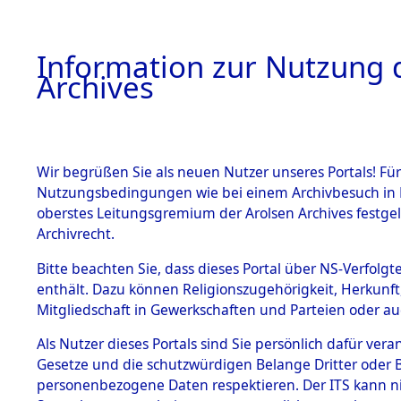
Information zur Nutzung d
Archives
HOME
BESTANDSBESCHREIBUNG
ARCHIVAL
Wir begrüßen Sie als neuen Nutzer unseres Portals! Für
Nutzungsbedingungen wie bei einem Archivbesuch in B
oberstes Leitungsgremium der Arolsen Archives festg
Archivrecht.
BESTÄNDE
Bitte beachten Sie, dass dieses Portal über NS-Verfolgte
Niedersac
enthält. Dazu können Religionszugehörigkeit, Herkunf
Mitgliedschaft in Gewerkschaften und Parteien oder auc
1.
Delmenhor
Inhaftierungsdoku
mente
Als Nutzer dieses Portals sind Sie persönlich dafür vera
Gesetze und die schutzwürdigen Belange Dritter oder B
5. Verschiedenes
personenbezogene Daten respektieren. Der ITS kann nic
5.3