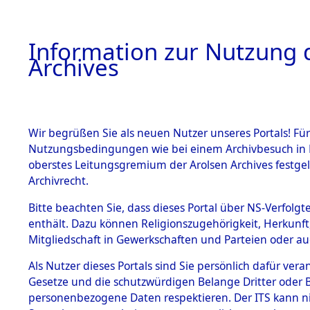
Information zur Nutzung d
Archives
HOME
BESTANDSBESCHREIBUNG
ARCHIVAL
Wir begrüßen Sie als neuen Nutzer unseres Portals! Für
Nutzungsbedingungen wie bei einem Archivbesuch in B
oberstes Leitungsgremium der Arolsen Archives festg
Archivrecht.
BESTÄNDE
Bitte beachten Sie, dass dieses Portal über NS-Verfolgte
Niedersac
enthält. Dazu können Religionszugehörigkeit, Herkunf
Mitgliedschaft in Gewerkschaften und Parteien oder auc
1.
Delmenhor
Inhaftierungsdoku
mente
Als Nutzer dieses Portals sind Sie persönlich dafür vera
Gesetze und die schutzwürdigen Belange Dritter oder B
5. Verschiedenes
personenbezogene Daten respektieren. Der ITS kann nic
5.3