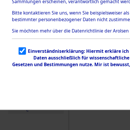
Sammlungen erscheinen, verantwortlich gemacht wer
Todesmärsche
5.3.1 Alliierte
Bitte
kontaktieren
Sie uns, wenn Sie beispielsweiser al
Erhebungen
bestimmter personenbezogener Daten nicht zustimme
zu
Todesmärsch
en
Sie möchten mehr über die Datenrichtlinie der Arolsen
5.3.2
Versuchte
Identifizierun
Einverständniserklärung: Hiermit erkläre ic
g
Daten ausschließlich für wissenschaftlic
5.3.3
Todesmärsch
Gesetzen und Bestimmungen nutze. Mir ist bewusst
e /
Identifikation
unbekannter
Toter
5.3.5
Einen Kommentar schr
Grabermittlu
ng /
Friedhofsplän
e