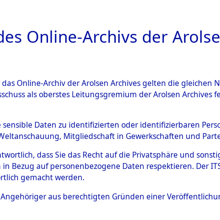
a
A
es Online-Archivs der Arolse
DIGITAL COLLEC
r das Online-Archiv der Arolsen Archives gelten die gleiche
ESCHREIBUNG
ARCHIVALE
ÜBERSICHT
BILD
sschuss als oberstes Leitungsgremium der Arolsen Archives 
hsen
→
Kreis Grafschaft Diep
e sensible Daten zu identifizierten oder identifizierbaren Pe
Weltanschauung, Mitgliedschaft in Gewerkschaften und Partei
antwortlich, dass Sie das Recht auf die Privatsphäre und sons
0003 (101100849)
 in Bezug auf personenbezogene Daten respektieren. Der ITS k
rtlich gemacht werden.
ls Angehöriger aus berechtigten Gründen einer Veröffentlic
Übergeordnetes
Niedersach
Dokument