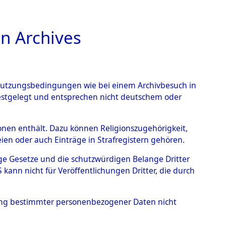
n Archives
TIONS ONLINE
n Nutzungsbedingungen wie bei einem Archivbesuch in
festgelegt und entsprechen nicht deutschem oder
holz
→
0003 (101100849)
rsonen enthält. Dazu können Religionszugehörigkeit,
en oder auch Einträge in Strafregistern gehören.
tige Gesetze und die schutzwürdigen Belange Dritter
ann nicht für Veröffentlichungen Dritter, die durch
hung bestimmter personenbezogener Daten nicht
sen