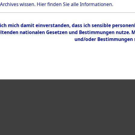
 Archives wissen.
Hier
finden Sie alle Informationen.
Inhalt
Zur Übersicht
 ich mich damit einverstanden, dass ich sensible persone
tenden nationalen Gesetzen und Bestimmungen nutze. Mir
und/oder Bestimmungen st
eiben →
0003 (101100849)