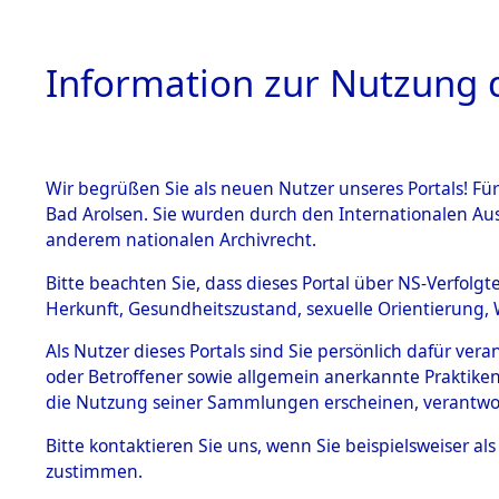
Information zur Nutzung d
Wir begrüßen Sie als neuen Nutzer unseres Portals! Fü
HOME
BESTANDSB
Bad Arolsen. Sie wurden durch den Internationalen Au
anderem nationalen Archivrecht.
BESTÄNDE
Niedersac
Bitte beachten Sie, dass dieses Portal über NS-Verfolgt
Herkunft, Gesundheitszustand, sexuelle Orientierung, 
1.
Inhaftierungsdoku
Als Nutzer dieses Portals sind Sie persönlich dafür ver
mente
oder Betroffener sowie allgemein anerkannte Praktiken
5. Verschiedenes
die Nutzung seiner Sammlungen erscheinen, verantwo
5.3
Bitte
kontaktieren
Sie uns, wenn Sie beispielsweiser a
Todesmärsche
zustimmen.
5.3.1 Alliierte
Erhebungen