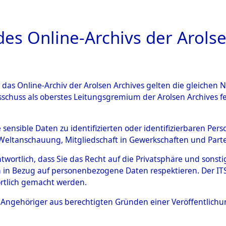
a
A
es Online-Archivs der Arolse
DIGITAL COLLEC
r das Online-Archiv der Arolsen Archives gelten die gleiche
ESCHREIBUNG
ARCHIVALE
ÜBERSICHT
BILD
sschuss als oberstes Leitungsgremium der Arolsen Archives 
hsen
→
Kreis Grafschaft Diep
e sensible Daten zu identifizierten oder identifizierbaren Pe
Weltanschauung, Mitgliedschaft in Gewerkschaften und Partei
antwortlich, dass Sie das Recht auf die Privatsphäre und sons
0011 (101100857)
 in Bezug auf personenbezogene Daten respektieren. Der ITS k
rtlich gemacht werden.
ls Angehöriger aus berechtigten Gründen einer Veröffentlic
Übergeordnetes
Niedersach
Dokument