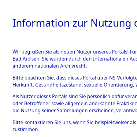
Information zur Nutzung d
Wir begrüßen Sie als neuen Nutzer unseres Portals! Fü
HOME
BESTANDSB
Bad Arolsen. Sie wurden durch den Internationalen Au
anderem nationalen Archivrecht.
BESTÄNDE
Niedersac
Bitte beachten Sie, dass dieses Portal über NS-Verfolgt
Herkunft, Gesundheitszustand, sexuelle Orientierung, 
1.
Inhaftierungsdoku
Als Nutzer dieses Portals sind Sie persönlich dafür ver
mente
oder Betroffener sowie allgemein anerkannte Praktiken
5. Verschiedenes
die Nutzung seiner Sammlungen erscheinen, verantwo
5.3
Bitte
kontaktieren
Sie uns, wenn Sie beispielsweiser a
Todesmärsche
zustimmen.
5.3.1 Alliierte
Erhebungen