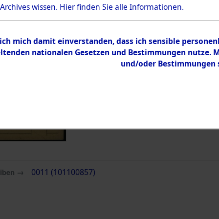
 Archives wissen.
Hier
finden Sie alle Informationen.
Inhalt
Zur Übersicht
 ich mich damit einverstanden, dass ich sensible persone
tenden nationalen Gesetzen und Bestimmungen nutze. Mir
und/oder Bestimmungen st
eiben →
0011 (101100857)