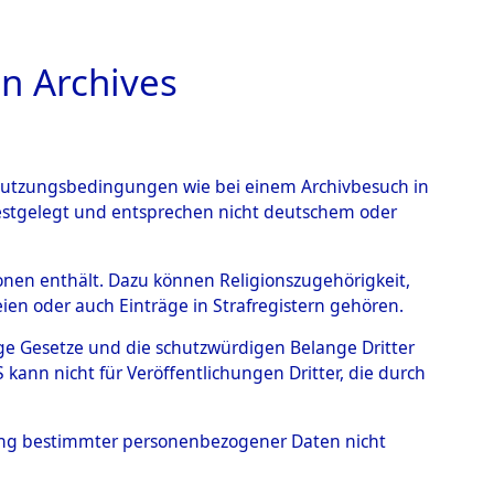
n Archives
TIONS ONLINE
n Nutzungsbedingungen wie bei einem Archivbesuch in
festgelegt und entsprechen nicht deutschem oder
holz
→
0011 (101100857)
rsonen enthält. Dazu können Religionszugehörigkeit,
en oder auch Einträge in Strafregistern gehören.
tige Gesetze und die schutzwürdigen Belange Dritter
ann nicht für Veröffentlichungen Dritter, die durch
hung bestimmter personenbezogener Daten nicht
sen