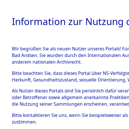
Information zur Nutzung d
Wir begrüßen Sie als neuen Nutzer unseres Portals! Fü
HOME
BESTANDSB
Bad Arolsen. Sie wurden durch den Internationalen Au
anderem nationalen Archivrecht.
BESTÄNDE
Niedersac
Bitte beachten Sie, dass dieses Portal über NS-Verfolgt
Herkunft, Gesundheitszustand, sexuelle Orientierung, 
1.
Inhaftierungsdoku
Als Nutzer dieses Portals sind Sie persönlich dafür ver
mente
oder Betroffener sowie allgemein anerkannte Praktiken
5. Verschiedenes
die Nutzung seiner Sammlungen erscheinen, verantwo
5.3
Bitte
kontaktieren
Sie uns, wenn Sie beispielsweiser a
Todesmärsche
zustimmen.
5.3.1 Alliierte
Erhebungen