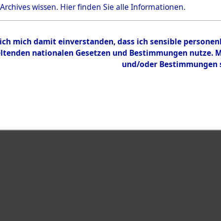
 Archives wissen.
Hier
finden Sie alle Informationen.
Inhalt
Zur Übersicht
 ich mich damit einverstanden, dass ich sensible persone
tenden nationalen Gesetzen und Bestimmungen nutze. Mir
und/oder Bestimmungen st
eiben →
0155 (101101001)