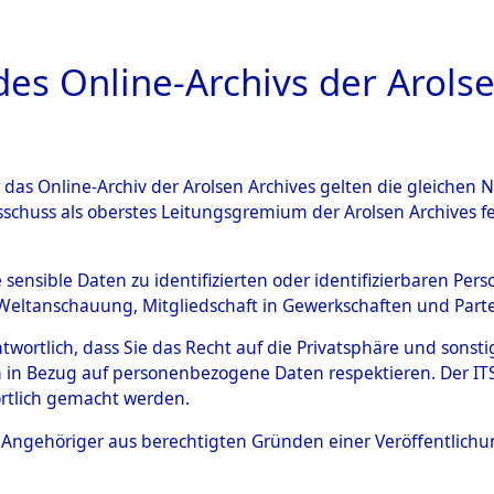
a
A
es Online-Archivs der Arolse
DIGITAL COLLEC
r das Online-Archiv der Arolsen Archives gelten die gleiche
ESCHREIBUNG
ARCHIVALE
ÜBERSICHT
BILD
sschuss als oberstes Leitungsgremium der Arolsen Archives 
hsen
→
Kreis Friesland
→
015
e sensible Daten zu identifizierten oder identifizierbaren Pe
Weltanschauung, Mitgliedschaft in Gewerkschaften und Partei
antwortlich, dass Sie das Recht auf die Privatsphäre und sons
0155 (101101001)
 in Bezug auf personenbezogene Daten respektieren. Der ITS k
rtlich gemacht werden.
ls Angehöriger aus berechtigten Gründen einer Veröffentlic
Übergeordnetes
Niedersach
Dokument