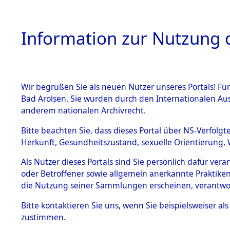
Information zur Nutzung d
Wir begrüßen Sie als neuen Nutzer unseres Portals! Fü
HOME
BESTANDSB
Bad Arolsen. Sie wurden durch den Internationalen Au
anderem nationalen Archivrecht.
BESTÄNDE
Niedersac
Bitte beachten Sie, dass dieses Portal über NS-Verfolgt
Herkunft, Gesundheitszustand, sexuelle Orientierung, 
1.
Inhaftierungsdoku
Als Nutzer dieses Portals sind Sie persönlich dafür ver
mente
oder Betroffener sowie allgemein anerkannte Praktiken
5. Verschiedenes
die Nutzung seiner Sammlungen erscheinen, verantwo
5.3
Bitte
kontaktieren
Sie uns, wenn Sie beispielsweiser a
Todesmärsche
zustimmen.
5.3.1 Alliierte
Erhebungen