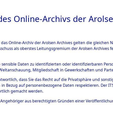
a
A
es Online-Archivs der Arolse
DIGITAL COLLEC
r das Online-Archiv der Arolsen Archives gelten die gleiche
ESCHREIBUNG
ARCHIVALE
ÜBERSICHT
BILD
sschuss als oberstes Leitungsgremium der Arolsen Archives 
hsen
→
Kreis Friesland
→
015
e sensible Daten zu identifizierten oder identifizierbaren Pe
Weltanschauung, Mitgliedschaft in Gewerkschaften und Partei
antwortlich, dass Sie das Recht auf die Privatsphäre und sons
0159 (101101005)
 in Bezug auf personenbezogene Daten respektieren. Der ITS k
rtlich gemacht werden.
ls Angehöriger aus berechtigten Gründen einer Veröffentlic
Übergeordnetes
Niedersach
Dokument