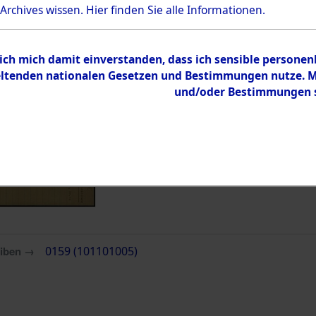
 Archives wissen.
Hier
finden Sie alle Informationen.
Inhalt
Zur Übersicht
 ich mich damit einverstanden, dass ich sensible persone
tenden nationalen Gesetzen und Bestimmungen nutze. Mir
und/oder Bestimmungen st
eiben →
0159 (101101005)