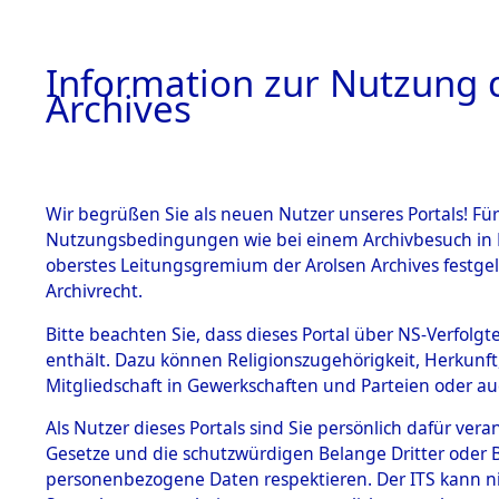
Information zur Nutzung d
Archives
HOME
BESTANDSBESCHREIBUNG
ARCHIVAL
Wir begrüßen Sie als neuen Nutzer unseres Portals! Für
Nutzungsbedingungen wie bei einem Archivbesuch in B
oberstes Leitungsgremium der Arolsen Archives festg
Archivrecht.
BESTÄNDE
Bitte beachten Sie, dass dieses Portal über NS-Verfolgte
Niedersac
enthält. Dazu können Religionszugehörigkeit, Herkunf
Mitgliedschaft in Gewerkschaften und Parteien oder auc
1.
0032 (101
Inhaftierungsdoku
mente
Als Nutzer dieses Portals sind Sie persönlich dafür vera
Gesetze und die schutzwürdigen Belange Dritter oder B
5. Verschiedenes
personenbezogene Daten respektieren. Der ITS kann nic
5.3