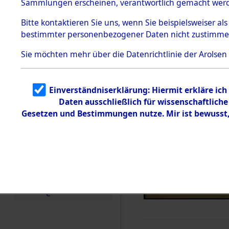
Sammlungen erscheinen, verantwortlich gemacht wer
Todesmärsche
5.3.1 Alliierte
Bitte
kontaktieren
Sie uns, wenn Sie beispielsweiser al
Erhebungen
bestimmter personenbezogener Daten nicht zustimme
zu
Todesmärsch
en
Sie möchten mehr über die Datenrichtlinie der Arolsen
5.3.2
Versuchte
Identifizierun
Einverständniserklärung: Hiermit erkläre ic
g
Daten ausschließlich für wissenschaftlic
5.3.3
Todesmärsch
Gesetzen und Bestimmungen nutze. Mir ist bewusst
e /
Identifikation
unbekannter
Toter
5.3.5
Grabermittlu
ng /
Friedhofsplän
e