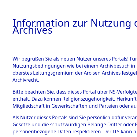
Information zur Nutzung d
Archives
HOME
BESTANDSBESCHREIBUNG
ARCHIVAL
Wir begrüßen Sie als neuen Nutzer unseres Portals! Für
Nutzungsbedingungen wie bei einem Archivbesuch in B
oberstes Leitungsgremium der Arolsen Archives festg
Archivrecht.
BESTÄNDE
Bitte beachten Sie, dass dieses Portal über NS-Verfolgte
Niedersac
enthält. Dazu können Religionszugehörigkeit, Herkunf
Mitgliedschaft in Gewerkschaften und Parteien oder auc
1.
0079 (101
Inhaftierungsdoku
mente
Als Nutzer dieses Portals sind Sie persönlich dafür vera
Gesetze und die schutzwürdigen Belange Dritter oder B
5. Verschiedenes
personenbezogene Daten respektieren. Der ITS kann nic
5.3