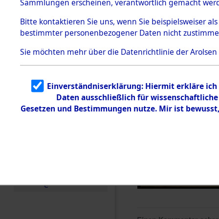
Sammlungen erscheinen, verantwortlich gemacht wer
Todesmärsche
5.3.1 Alliierte
Bitte
kontaktieren
Sie uns, wenn Sie beispielsweiser al
Erhebungen
bestimmter personenbezogener Daten nicht zustimme
zu
Todesmärsch
en
Sie möchten mehr über die Datenrichtlinie der Arolsen
5.3.2
Versuchte
Identifizierun
Einverständniserklärung: Hiermit erkläre ic
g
Daten ausschließlich für wissenschaftlic
5.3.3
Todesmärsch
Gesetzen und Bestimmungen nutze. Mir ist bewusst
e /
Identifikation
unbekannter
Toter
5.3.5
Grabermittlu
ng /
Friedhofsplän
e