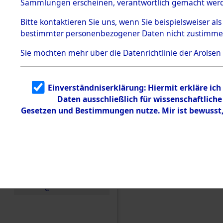
Sammlungen erscheinen, verantwortlich gemacht wer
Todesmärsche
5.3.1 Alliierte
Bitte
kontaktieren
Sie uns, wenn Sie beispielsweiser al
Erhebungen
bestimmter personenbezogener Daten nicht zustimme
zu
Todesmärsch
en
Sie möchten mehr über die Datenrichtlinie der Arolsen
5.3.2
Versuchte
Identifizierun
Einverständniserklärung: Hiermit erkläre ic
g
Daten ausschließlich für wissenschaftlic
5.3.3
Todesmärsch
Gesetzen und Bestimmungen nutze. Mir ist bewusst
e /
Identifikation
unbekannter
Toter
5.3.5
Einen Kommentar schr
Grabermittlu
ng /
Friedhofsplän
e