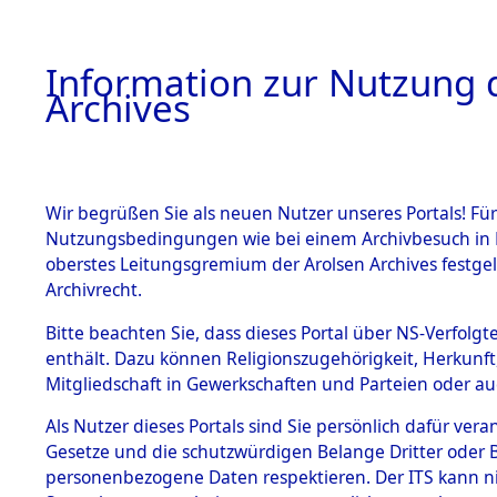
Information zur Nutzung d
Archives
HOME
BESTANDSBESCHREIBUNG
ARCHIVAL
Wir begrüßen Sie als neuen Nutzer unseres Portals! Für
Nutzungsbedingungen wie bei einem Archivbesuch in B
oberstes Leitungsgremium der Arolsen Archives festg
Archivrecht.
BESTÄNDE
Bitte beachten Sie, dass dieses Portal über NS-Verfolgte
Niedersac
enthält. Dazu können Religionszugehörigkeit, Herkunf
Mitgliedschaft in Gewerkschaften und Parteien oder auc
1.
Hoya
→
01
Inhaftierungsdoku
mente
Als Nutzer dieses Portals sind Sie persönlich dafür vera
Gesetze und die schutzwürdigen Belange Dritter oder B
5. Verschiedenes
personenbezogene Daten respektieren. Der ITS kann nic
5.3