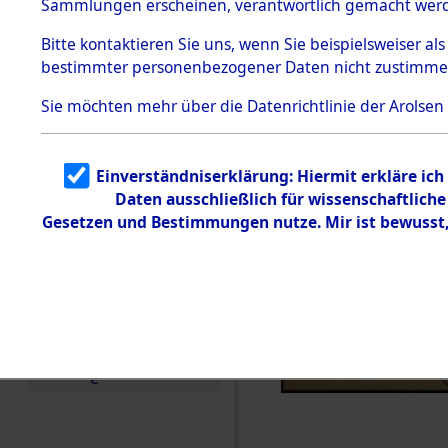
Sammlungen erscheinen, verantwortlich gemacht wer
Todesmärsche
5.3.1 Alliierte
Bitte
kontaktieren
Sie uns, wenn Sie beispielsweiser al
Erhebungen
bestimmter personenbezogener Daten nicht zustimme
zu
Todesmärsch
en
Sie möchten mehr über die Datenrichtlinie der Arolsen
5.3.2
Versuchte
Identifizierun
Einverständniserklärung: Hiermit erkläre ic
g
Daten ausschließlich für wissenschaftlic
5.3.3
Todesmärsch
Gesetzen und Bestimmungen nutze. Mir ist bewusst
e /
Identifikation
unbekannter
Toter
5.3.5
Grabermittlu
ng /
Friedhofsplän
e