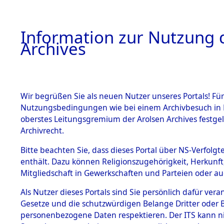
Information zur Nutzung d
Archives
HOME
BESTANDSBESCHREIBUNG
ARCHIVAL
Wir begrüßen Sie als neuen Nutzer unseres Portals! Für
Nutzungsbedingungen wie bei einem Archivbesuch in B
oberstes Leitungsgremium der Arolsen Archives festg
Archivrecht.
BESTÄNDE
Bitte beachten Sie, dass dieses Portal über NS-Verfolgte
Niedersac
enthält. Dazu können Religionszugehörigkeit, Herkunf
Mitgliedschaft in Gewerkschaften und Parteien oder auc
1.
Pyrmont
Inhaftierungsdoku
mente
Als Nutzer dieses Portals sind Sie persönlich dafür vera
Gesetze und die schutzwürdigen Belange Dritter oder B
5. Verschiedenes
personenbezogene Daten respektieren. Der ITS kann nic
5.3