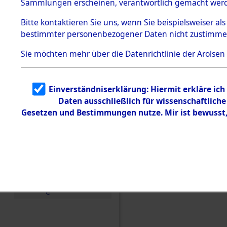
Sammlungen erscheinen, verantwortlich gemacht wer
Todesmärsche
5.3.1 Alliierte
Bitte
kontaktieren
Sie uns, wenn Sie beispielsweiser al
Erhebungen
bestimmter personenbezogener Daten nicht zustimme
zu
Todesmärsch
en
Sie möchten mehr über die Datenrichtlinie der Arolsen
5.3.2
Versuchte
Identifizierun
Einverständniserklärung: Hiermit erkläre ic
g
Daten ausschließlich für wissenschaftlic
5.3.3
Todesmärsch
Gesetzen und Bestimmungen nutze. Mir ist bewusst
e /
Identifikation
unbekannter
Toter
Einen Kommentar schr
5.3.5
Grabermittlu
ng /
Friedhofsplän
e