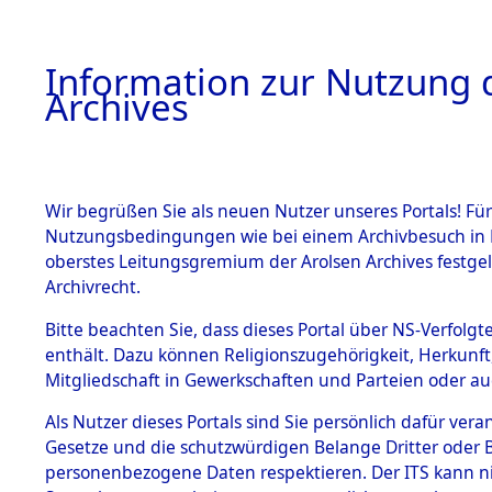
Information zur Nutzung d
Archives
HOME
BESTANDSBESCHREIBUNG
ARCHIVAL
Wir begrüßen Sie als neuen Nutzer unseres Portals! Für
Nutzungsbedingungen wie bei einem Archivbesuch in B
oberstes Leitungsgremium der Arolsen Archives festg
Archivrecht.
BESTÄNDE
Bitte beachten Sie, dass dieses Portal über NS-Verfolgte
Niedersac
enthält. Dazu können Religionszugehörigkeit, Herkunf
Mitgliedschaft in Gewerkschaften und Parteien oder auc
1.
0080 (101
Inhaftierungsdoku
mente
Als Nutzer dieses Portals sind Sie persönlich dafür vera
Gesetze und die schutzwürdigen Belange Dritter oder B
5. Verschiedenes
personenbezogene Daten respektieren. Der ITS kann nic
5.3