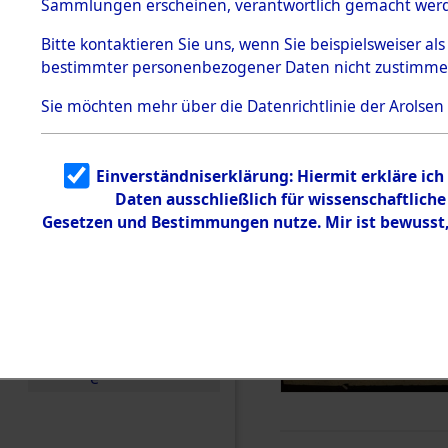
Sammlungen erscheinen, verantwortlich gemacht wer
Todesmärsche
5.3.1 Alliierte
Bitte
kontaktieren
Sie uns, wenn Sie beispielsweiser al
Erhebungen
bestimmter personenbezogener Daten nicht zustimme
zu
Todesmärsch
en
Sie möchten mehr über die Datenrichtlinie der Arolsen
5.3.2
Versuchte
Identifizierun
Einverständniserklärung: Hiermit erkläre ic
g
Daten ausschließlich für wissenschaftlic
5.3.3
Todesmärsch
Gesetzen und Bestimmungen nutze. Mir ist bewusst
e /
Identifikation
unbekannter
Toter
5.3.5
Grabermittlu
ng /
Friedhofsplän
e