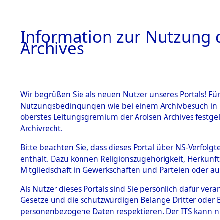
Information zur Nutzung d
Archives
HOME
BESTANDSBESCHREIBUNG
ARCHIVAL
Wir begrüßen Sie als neuen Nutzer unseres Portals! Für
Nutzungsbedingungen wie bei einem Archivbesuch in B
oberstes Leitungsgremium der Arolsen Archives festg
Archivrecht.
BESTÄNDE
Bitte beachten Sie, dass dieses Portal über NS-Verfolgte
Niedersac
enthält. Dazu können Religionszugehörigkeit, Herkunf
Mitgliedschaft in Gewerkschaften und Parteien oder auc
1.
0097 (101
Inhaftierungsdoku
mente
Als Nutzer dieses Portals sind Sie persönlich dafür vera
Gesetze und die schutzwürdigen Belange Dritter oder B
5. Verschiedenes
personenbezogene Daten respektieren. Der ITS kann nic
5.3