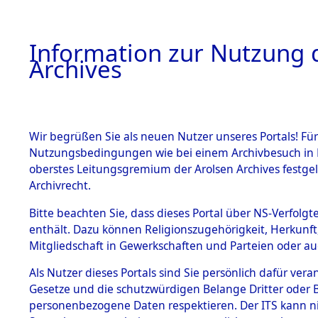
Information zur Nutzung d
Archives
HOME
BESTANDSBESCHREIBUNG
ARCHIVAL
Wir begrüßen Sie als neuen Nutzer unseres Portals! Für
Nutzungsbedingungen wie bei einem Archivbesuch in B
oberstes Leitungsgremium der Arolsen Archives festg
Archivrecht.
BESTÄNDE
Bitte beachten Sie, dass dieses Portal über NS-Verfolgte
Niedersac
enthält. Dazu können Religionszugehörigkeit, Herkunf
Mitgliedschaft in Gewerkschaften und Parteien oder auc
1.
0098 (101
Inhaftierungsdoku
mente
Als Nutzer dieses Portals sind Sie persönlich dafür vera
Gesetze und die schutzwürdigen Belange Dritter oder B
5. Verschiedenes
personenbezogene Daten respektieren. Der ITS kann nic
5.3