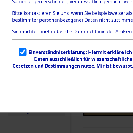
Sammlungen erscheinen, verantwortlich gemacht wer
Todesmärsche
5.3.1 Alliierte
Bitte
kontaktieren
Sie uns, wenn Sie beispielsweiser al
Erhebungen
bestimmter personenbezogener Daten nicht zustimme
zu
Todesmärsch
en
Sie möchten mehr über die Datenrichtlinie der Arolsen
5.3.2
Versuchte
Identifizierun
Einverständniserklärung: Hiermit erkläre ic
g
Daten ausschließlich für wissenschaftlic
5.3.3
Todesmärsch
Gesetzen und Bestimmungen nutze. Mir ist bewusst
e /
Identifikation
unbekannter
Toter
5.3.5
Grabermittlu
ng /
Friedhofsplän
e