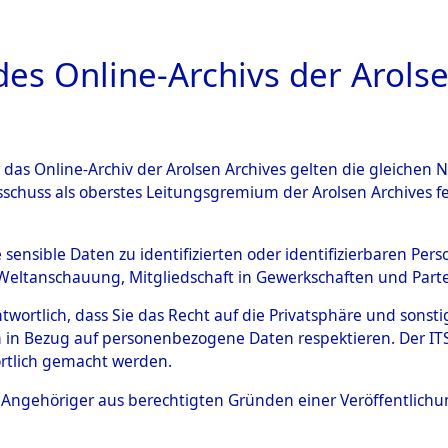
a
A
es Online-Archivs der Arolse
DIGITAL COLLEC
r das Online-Archiv der Arolsen Archives gelten die gleiche
ESCHREIBUNG
ARCHIVALE
ÜBERSICHT
BILD
sschuss als oberstes Leitungsgremium der Arolsen Archives 
hsen
→
Kreis Hannover
→
01
e sensible Daten zu identifizierten oder identifizierbaren Pe
Weltanschauung, Mitgliedschaft in Gewerkschaften und Partei
antwortlich, dass Sie das Recht auf die Privatsphäre und sons
0100 (101101348)
 in Bezug auf personenbezogene Daten respektieren. Der ITS k
rtlich gemacht werden.
ls Angehöriger aus berechtigten Gründen einer Veröffentlic
Übergeordnetes
Niedersach
Dokument