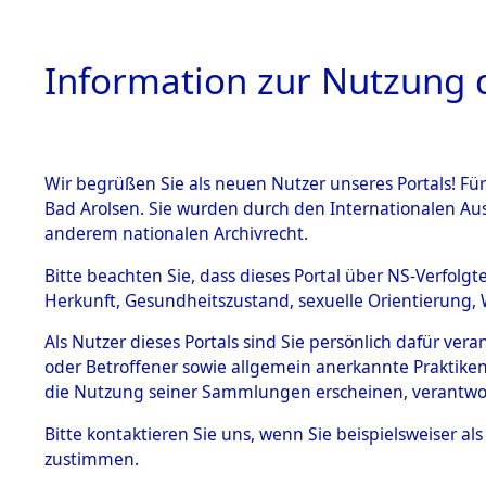
Information zur Nutzung d
Wir begrüßen Sie als neuen Nutzer unseres Portals! Fü
HOME
BESTANDSB
Bad Arolsen. Sie wurden durch den Internationalen Au
anderem nationalen Archivrecht.
BESTÄNDE
Niedersac
Bitte beachten Sie, dass dieses Portal über NS-Verfolgt
Herkunft, Gesundheitszustand, sexuelle Orientierung, 
1.
Inhaftierungsdoku
Als Nutzer dieses Portals sind Sie persönlich dafür ver
mente
oder Betroffener sowie allgemein anerkannte Praktiken
5. Verschiedenes
die Nutzung seiner Sammlungen erscheinen, verantwo
5.3
Bitte
kontaktieren
Sie uns, wenn Sie beispielsweiser a
Todesmärsche
zustimmen.
5.3.1 Alliierte
Erhebungen