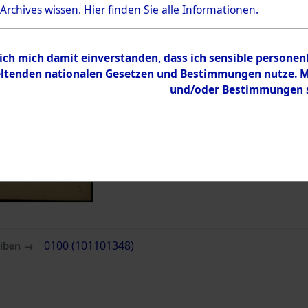
 Archives wissen.
Hier
finden Sie alle Informationen.
Inhalt
Zur Übersicht
 ich mich damit einverstanden, dass ich sensible persone
tenden nationalen Gesetzen und Bestimmungen nutze. Mir
und/oder Bestimmungen st
eiben →
0100 (101101348)