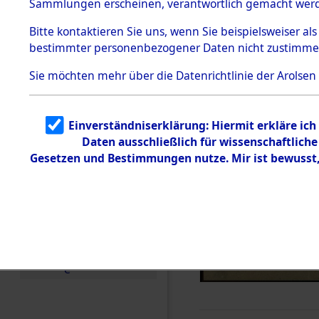
Sammlungen erscheinen, verantwortlich gemacht wer
Todesmärsche
5.3.1 Alliierte
Bitte
kontaktieren
Sie uns, wenn Sie beispielsweiser al
Erhebungen
bestimmter personenbezogener Daten nicht zustimme
zu
Todesmärsch
en
Sie möchten mehr über die Datenrichtlinie der Arolsen
5.3.2
Versuchte
Identifizierun
Einverständniserklärung: Hiermit erkläre ic
g
Daten ausschließlich für wissenschaftlic
5.3.3
Todesmärsch
Gesetzen und Bestimmungen nutze. Mir ist bewusst
e /
Identifikation
unbekannter
Toter
5.3.5
Grabermittlu
ng /
Friedhofsplän
e