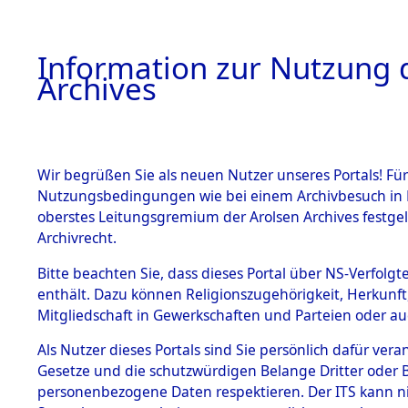
Information zur Nutzung d
Archives
HOME
BESTANDSBESCHREIBUNG
ARCHIVAL
Wir begrüßen Sie als neuen Nutzer unseres Portals! Für
Nutzungsbedingungen wie bei einem Archivbesuch in B
oberstes Leitungsgremium der Arolsen Archives festg
Archivrecht.
BESTÄNDE
Bitte beachten Sie, dass dieses Portal über NS-Verfolgte
Niedersac
enthält. Dazu können Religionszugehörigkeit, Herkunf
Mitgliedschaft in Gewerkschaften und Parteien oder auc
1.
0146 (101
Inhaftierungsdoku
mente
Als Nutzer dieses Portals sind Sie persönlich dafür vera
Gesetze und die schutzwürdigen Belange Dritter oder B
5. Verschiedenes
personenbezogene Daten respektieren. Der ITS kann nic
5.3