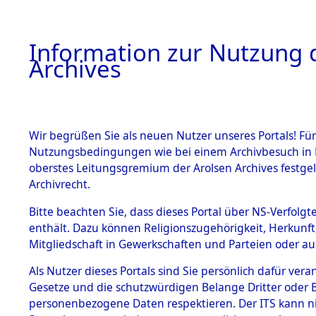
Information zur Nutzung d
Archives
HOME
BESTANDSBESCHREIBUNG
ARCHIVAL
Wir begrüßen Sie als neuen Nutzer unseres Portals! Für
Nutzungsbedingungen wie bei einem Archivbesuch in B
oberstes Leitungsgremium der Arolsen Archives festg
Archivrecht.
BESTÄNDE
Bitte beachten Sie, dass dieses Portal über NS-Verfolgte
Niedersac
enthält. Dazu können Religionszugehörigkeit, Herkunf
Mitgliedschaft in Gewerkschaften und Parteien oder auc
1.
0156 (101
Inhaftierungsdoku
mente
Als Nutzer dieses Portals sind Sie persönlich dafür vera
Gesetze und die schutzwürdigen Belange Dritter oder B
5. Verschiedenes
personenbezogene Daten respektieren. Der ITS kann nic
5.3