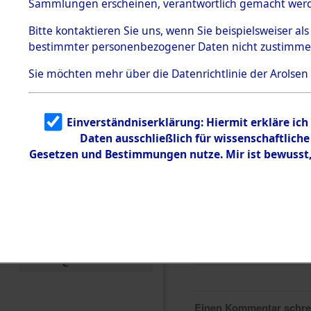
Sammlungen erscheinen, verantwortlich gemacht wer
Todesmärsche
5.3.1 Alliierte
Bitte
kontaktieren
Sie uns, wenn Sie beispielsweiser al
Erhebungen
bestimmter personenbezogener Daten nicht zustimme
zu
Todesmärsch
en
Sie möchten mehr über die Datenrichtlinie der Arolsen
5.3.2
Versuchte
Identifizierun
Einverständniserklärung: Hiermit erkläre ic
g
Daten ausschließlich für wissenschaftlic
5.3.3
Todesmärsch
Gesetzen und Bestimmungen nutze. Mir ist bewusst
e /
Identifikation
unbekannter
Toter
5.3.5
Grabermittlu
ng /
Friedhofsplän
e
Einen Kommentar schr