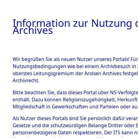
Information zur Nutzung d
Archives
HOME
BESTANDSBESCHREIBUNG
ARCHIVAL
Wir begrüßen Sie als neuen Nutzer unseres Portals! Für
Nutzungsbedingungen wie bei einem Archivbesuch in B
oberstes Leitungsgremium der Arolsen Archives festg
Archivrecht.
BESTÄNDE
Bitte beachten Sie, dass dieses Portal über NS-Verfolgte
Niedersac
enthält. Dazu können Religionszugehörigkeit, Herkunf
Mitgliedschaft in Gewerkschaften und Parteien oder auc
1.
Münden
Inhaftierungsdoku
mente
Als Nutzer dieses Portals sind Sie persönlich dafür vera
Gesetze und die schutzwürdigen Belange Dritter oder B
5. Verschiedenes
personenbezogene Daten respektieren. Der ITS kann nic
5.3