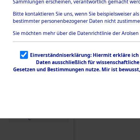
Sammlungen erscheinen, verantwortlich gemacht wer
Todesmärsche
5.3.1 Alliierte
Bitte
kontaktieren
Sie uns, wenn Sie beispielsweiser al
Erhebungen
bestimmter personenbezogener Daten nicht zustimme
zu
Todesmärsch
en
Sie möchten mehr über die Datenrichtlinie der Arolsen
5.3.2
Versuchte
Identifizierun
Einverständniserklärung: Hiermit erkläre ic
g
Daten ausschließlich für wissenschaftlic
5.3.3
Todesmärsch
Gesetzen und Bestimmungen nutze. Mir ist bewusst
e /
Identifikation
unbekannter
Toter
5.3.5
Grabermittlu
Einen Kommentar schr
ng /
Friedhofsplän
e