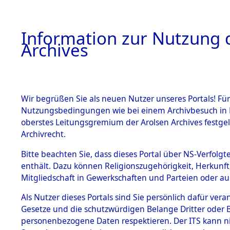
Information zur Nutzung d
Archives
HOME
BESTANDSBESCHREIBUNG
ARCHIVAL
Wir begrüßen Sie als neuen Nutzer unseres Portals! Für
Nutzungsbedingungen wie bei einem Archivbesuch in B
oberstes Leitungsgremium der Arolsen Archives festg
Archivrecht.
BESTÄNDE
Bitte beachten Sie, dass dieses Portal über NS-Verfolgte
Niedersac
enthält. Dazu können Religionszugehörigkeit, Herkunf
Mitgliedschaft in Gewerkschaften und Parteien oder auc
1.
0224 (101
Inhaftierungsdoku
mente
Als Nutzer dieses Portals sind Sie persönlich dafür vera
Gesetze und die schutzwürdigen Belange Dritter oder B
5. Verschiedenes
personenbezogene Daten respektieren. Der ITS kann nic
5.3