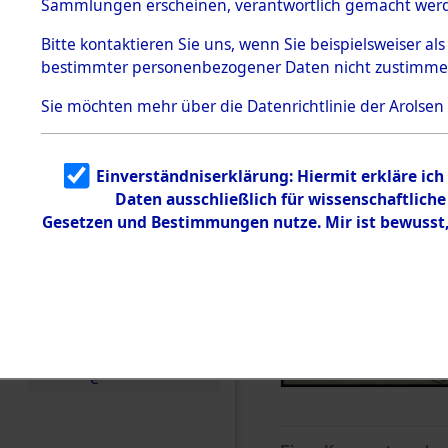
Sammlungen erscheinen, verantwortlich gemacht wer
Todesmärsche
5.3.1 Alliierte
Bitte
kontaktieren
Sie uns, wenn Sie beispielsweiser al
Erhebungen
bestimmter personenbezogener Daten nicht zustimme
zu
Todesmärsch
en
Sie möchten mehr über die Datenrichtlinie der Arolsen
5.3.2
Versuchte
Identifizierun
Einverständniserklärung: Hiermit erkläre ic
g
Daten ausschließlich für wissenschaftlic
5.3.3
Todesmärsch
Gesetzen und Bestimmungen nutze. Mir ist bewusst
e /
Identifikation
unbekannter
Toter
5.3.5
Grabermittlu
ng /
Friedhofsplän
e