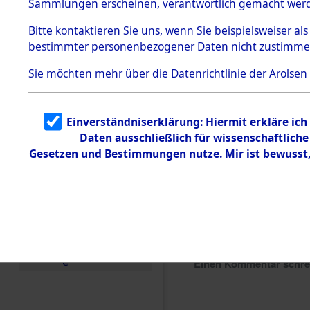
Sammlungen erscheinen, verantwortlich gemacht wer
Todesmärsche
5.3.1 Alliierte
Bitte
kontaktieren
Sie uns, wenn Sie beispielsweiser al
Erhebungen
bestimmter personenbezogener Daten nicht zustimme
zu
Todesmärsch
en
Sie möchten mehr über die Datenrichtlinie der Arolsen
5.3.2
Versuchte
Identifizierun
Einverständniserklärung: Hiermit erkläre ic
g
Daten ausschließlich für wissenschaftlic
5.3.3
Todesmärsch
Gesetzen und Bestimmungen nutze. Mir ist bewusst
e /
Identifikation
unbekannter
Toter
5.3.5
Grabermittlu
ng /
Friedhofsplän
e
Einen Kommentar schr