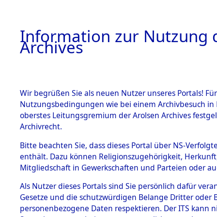
Information zur Nutzung d
Archives
HOME
BESTANDSBESCHREIBUNG
ARCHIVAL
Wir begrüßen Sie als neuen Nutzer unseres Portals! Für
Nutzungsbedingungen wie bei einem Archivbesuch in B
oberstes Leitungsgremium der Arolsen Archives festg
Archivrecht.
BESTÄNDE
Bitte beachten Sie, dass dieses Portal über NS-Verfolgte
Niedersac
enthält. Dazu können Religionszugehörigkeit, Herkunf
Mitgliedschaft in Gewerkschaften und Parteien oder auc
1.
0229 (101
Inhaftierungsdoku
mente
Als Nutzer dieses Portals sind Sie persönlich dafür vera
Gesetze und die schutzwürdigen Belange Dritter oder B
5. Verschiedenes
personenbezogene Daten respektieren. Der ITS kann nic
5.3