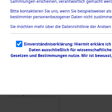
Sammlungen erscheinen, verantwortlich gemacht wer
Todesmärsche
5.3.1 Alliierte
Bitte
kontaktieren
Sie uns, wenn Sie beispielsweiser al
Erhebungen
bestimmter personenbezogener Daten nicht zustimme
zu
Todesmärsch
en
Sie möchten mehr über die Datenrichtlinie der Arolsen
5.3.2
Versuchte
Identifizierun
Einverständniserklärung: Hiermit erkläre ic
g
Daten ausschließlich für wissenschaftlic
5.3.3
Todesmärsch
Gesetzen und Bestimmungen nutze. Mir ist bewusst
e /
Identifikation
unbekannter
Toter
Einen Kommentar schr
5.3.5
Grabermittlu
ng /
Friedhofsplän
e