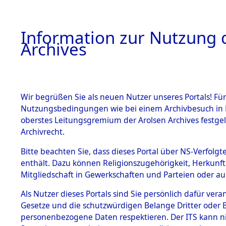
Information zur Nutzung d
Archives
HOME
BESTANDSBESCHREIBUNG
ARCHIVAL
Wir begrüßen Sie als neuen Nutzer unseres Portals! Für
Nutzungsbedingungen wie bei einem Archivbesuch in B
oberstes Leitungsgremium der Arolsen Archives festg
Archivrecht.
BESTÄNDE
Bitte beachten Sie, dass dieses Portal über NS-Verfolgte
Niedersac
enthält. Dazu können Religionszugehörigkeit, Herkunf
Mitgliedschaft in Gewerkschaften und Parteien oder auc
1.
0235 (101
Inhaftierungsdoku
mente
Als Nutzer dieses Portals sind Sie persönlich dafür vera
Gesetze und die schutzwürdigen Belange Dritter oder B
5. Verschiedenes
personenbezogene Daten respektieren. Der ITS kann nic
5.3