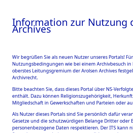
Information zur Nutzung d
Archives
HOME
BESTANDSBESCHREIBUNG
ARCHIVAL
Wir begrüßen Sie als neuen Nutzer unseres Portals! Für
Nutzungsbedingungen wie bei einem Archivbesuch in B
oberstes Leitungsgremium der Arolsen Archives festg
Archivrecht.
BESTÄNDE
Bitte beachten Sie, dass dieses Portal über NS-Verfolgte
Niedersac
enthält. Dazu können Religionszugehörigkeit, Herkunf
Mitgliedschaft in Gewerkschaften und Parteien oder auc
1.
0236 (101
Inhaftierungsdoku
mente
Als Nutzer dieses Portals sind Sie persönlich dafür vera
Gesetze und die schutzwürdigen Belange Dritter oder B
5. Verschiedenes
personenbezogene Daten respektieren. Der ITS kann nic
5.3