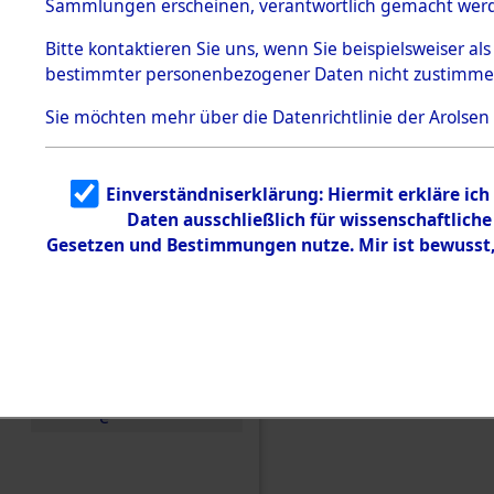
Sammlungen erscheinen, verantwortlich gemacht wer
Todesmärsche
5.3.1 Alliierte
Bitte
kontaktieren
Sie uns, wenn Sie beispielsweiser al
Erhebungen
bestimmter personenbezogener Daten nicht zustimme
zu
Todesmärsch
en
Sie möchten mehr über die Datenrichtlinie der Arolsen
5.3.2
Versuchte
Identifizierun
Einverständniserklärung: Hiermit erkläre ic
g
Daten ausschließlich für wissenschaftlic
5.3.3
Todesmärsch
Gesetzen und Bestimmungen nutze. Mir ist bewusst
e /
Identifikation
unbekannter
Toter
Einen Kommentar schr
5.3.5
Grabermittlu
ng /
Friedhofsplän
e