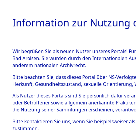
Information zur Nutzung d
Wir begrüßen Sie als neuen Nutzer unseres Portals! Fü
HOME
BESTANDSB
Bad Arolsen. Sie wurden durch den Internationalen Au
anderem nationalen Archivrecht.
BESTÄNDE
Niedersac
Bitte beachten Sie, dass dieses Portal über NS-Verfolgt
Herkunft, Gesundheitszustand, sexuelle Orientierung, 
1.
Inhaftierungsdoku
Als Nutzer dieses Portals sind Sie persönlich dafür ver
mente
oder Betroffener sowie allgemein anerkannte Praktiken
5. Verschiedenes
die Nutzung seiner Sammlungen erscheinen, verantwo
5.3
Bitte
kontaktieren
Sie uns, wenn Sie beispielsweiser a
Todesmärsche
zustimmen.
5.3.1 Alliierte
Erhebungen