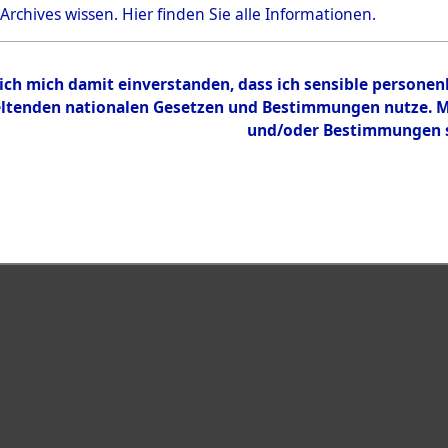
 Archives wissen.
Hier
finden Sie alle Informationen.
Inhalt
Zur Übersicht
 ich mich damit einverstanden, dass ich sensible persone
tenden nationalen Gesetzen und Bestimmungen nutze. Mir
und/oder Bestimmungen st
eiben →
0255 (101101503)