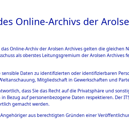
a
A
es Online-Archivs der Arolse
DIGITAL COLLEC
r das Online-Archiv der Arolsen Archives gelten die gleiche
ESCHREIBUNG
ARCHIVALE
ÜBERSICHT
BILD
sschuss als oberstes Leitungsgremium der Arolsen Archives 
hsen
→
Kreis Helmstedt
→
0
e sensible Daten zu identifizierten oder identifizierbaren Pe
Weltanschauung, Mitgliedschaft in Gewerkschaften und Partei
antwortlich, dass Sie das Recht auf die Privatsphäre und sons
0255 (101101503)
 in Bezug auf personenbezogene Daten respektieren. Der ITS k
rtlich gemacht werden.
ls Angehöriger aus berechtigten Gründen einer Veröffentlic
Übergeordnetes
Niedersach
Dokument