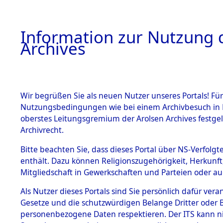
Information zur Nutzung d
Archives
HOME
BESTANDSBESCHREIBUNG
ARCHIVAL
Wir begrüßen Sie als neuen Nutzer unseres Portals! Für
Nutzungsbedingungen wie bei einem Archivbesuch in B
oberstes Leitungsgremium der Arolsen Archives festg
Archivrecht.
BESTÄNDE
Bitte beachten Sie, dass dieses Portal über NS-Verfolgte
Niedersac
enthält. Dazu können Religionszugehörigkeit, Herkunf
Mitgliedschaft in Gewerkschaften und Parteien oder auc
1.
0264 (101
Inhaftierungsdoku
mente
Als Nutzer dieses Portals sind Sie persönlich dafür vera
Gesetze und die schutzwürdigen Belange Dritter oder B
5. Verschiedenes
personenbezogene Daten respektieren. Der ITS kann nic
5.3