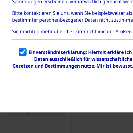
Sammlungen erscheinen, verantwortlich gemacht wer
Todesmärsche
5.3.1 Alliierte
Bitte
kontaktieren
Sie uns, wenn Sie beispielsweiser al
Erhebungen
bestimmter personenbezogener Daten nicht zustimme
zu
Todesmärsch
en
Sie möchten mehr über die Datenrichtlinie der Arolsen
5.3.2
Versuchte
Identifizierun
Einverständniserklärung: Hiermit erkläre ic
g
Daten ausschließlich für wissenschaftlic
5.3.3
Todesmärsch
Gesetzen und Bestimmungen nutze. Mir ist bewusst
e /
Identifikation
unbekannter
Toter
Einen Kommentar schr
5.3.5
Grabermittlu
ng /
Friedhofsplän
e